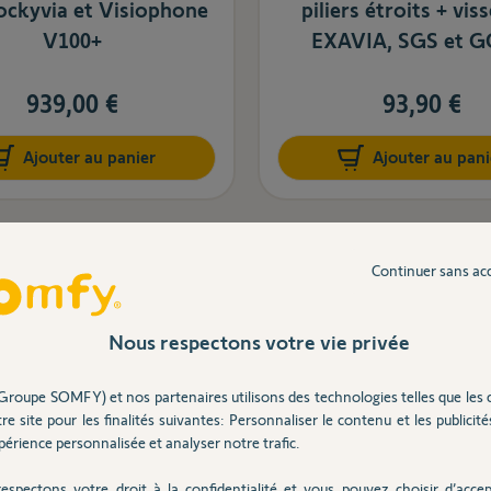
ockyvia et Visiophone
piliers étroits + viss
V100+
EXAVIA, SGS et G
939,00 €
93,90 €
Ajouter au panier
Ajouter au pani
Continuer sans ac
Nous respectons votre vie privée
Groupe SOMFY) et nos partenaires utilisons des technologies telles que les 
re site pour les finalités suivantes: Personnaliser le contenu et les publicités
érience personnalisée et analyser notre trafic.
espectons votre droit à la confidentialité et vous pouvez choisir d’accep