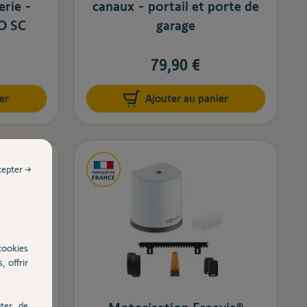
erie -
canaux - portail et porte de
O SC
garage
79,90 €
er
Ajouter au panier
cepter →
cookies
, offrir
ter, de