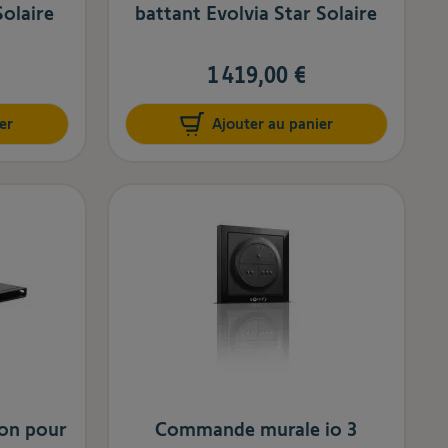
Solaire
battant Evolvia Star Solaire
1 419,00 €
er
Ajouter au panier
ion pour
Commande murale io 3