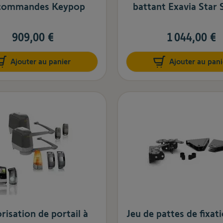
écommandes Keypop
battant Exavia Star 
909,00 €
1 044,00 €
Ajouter au panier
Ajouter au pani
isation de portail à
Jeu de pattes de fixat