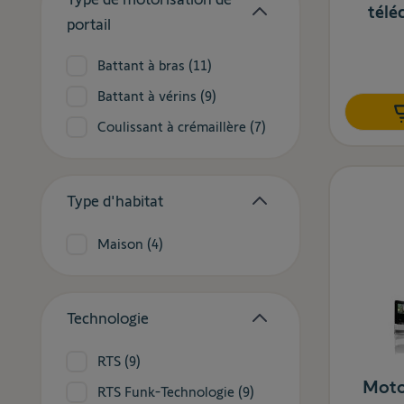
tél
filter
portail
products available
Battant à bras
(
11
)
products available
Battant à vérins
(
9
)
products available
Coulissant à crémaillère
(
7
)
Type d'habitat
filter
products available
Maison
(
4
)
Technologie
filter
products available
RTS
(
9
)
Motor
products available
RTS Funk-Technologie
(
9
)