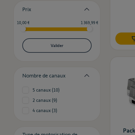
Prix
filter
Minimum value
Valeur maximale
10,00 €
1 369,99 €
Valider
Nombre de canaux
filter
products available
5 canaux
(
10
)
products available
2 canaux
(
9
)
products available
4 canaux
(
3
)
Pack
Type de motorisation de