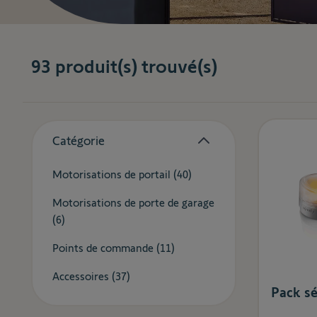
93
produit(s) trouvé(s)
Skip to product list
Catégorie
filter
products available
Motorisations de portail (
40
)
Motorisations de porte de garage
products available
(
6
)
products available
Points de commande (
11
)
products available
Accessoires (
37
)
Pack s