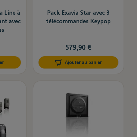
a Line à
Pack Exavia Star avec 3
ant avec
télécommandes Keypop
es
579,90 €
er
Ajouter au panier