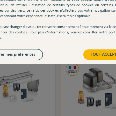
r à codes Keypad 2 io -
Clavier à codes Keyp
ler ou de refuser l'utilisation de certains types de cookies ou certains s
Portail et garage
- Portail et gar
és par des tiers. Le refus des cookies n’affectera pas votre navigation sur 
cependant votre expérience utilisateur sera moins optimale.
ouvez changer d'avis ou retirer votre consentement à tout moment via le ce
169,00 €
149,00 €
ences des cookies. Pour plus d’informations, veuillez consulter notre
poli
s
.
Ajouter au panier
Ajouter au pani
er mes préférences
TOUT ACCEP