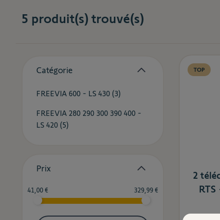
5
produit(s) trouvé(s)
Skip to product list
Catégorie
TOP
filter
products available
FREEVIA 600 - LS 430 (
3
)
FREEVIA 280 290 300 390 400 -
products available
LS 420 (
5
)
Prix
2 tél
filter
RTS 
Minimum value
Valeur maximale
41,00 €
329,99 €