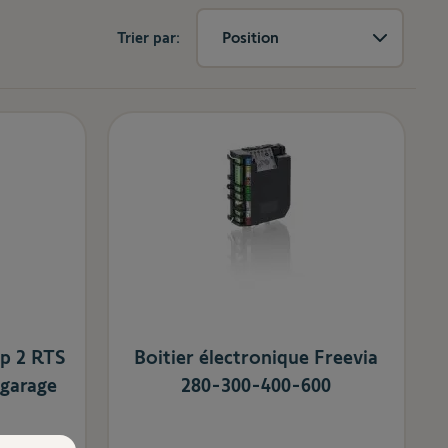
Trier par:
Position
p 2 RTS
Boitier électronique Freevia
 garage
280-300-400-600