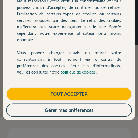
Nous respectons votre droit à la confidentialité et vous
pouvez choisir d’accepter, de contrôler ou de refuser
l'utilisation de certains types de cookies ou certains
services proposés par des tiers. Le refus des cookies
n’affectera pas votre navigation sur le site Somfy
cependant votre expérience utilisateur sera moins
optimale.
Vous pouvez changer d'avis ou retirer votre
consentement à tout moment via le centre de
Pièces détachées pour
préférences des cookies. Pour plus d’informations,
veuillez consulter notre
politique de cookies
.
portail coulissant
TOUT ACCEPTER
Retrouvez l'ensemble de nos pièces détachées pour
portail coulissant.
Gérer mes préférences