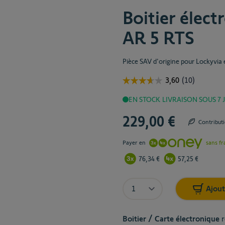
Boitier élec
AR 5 RTS
Pièce SAV d'origine pour Lockyvia
EN STOCK
LIVRAISON SOUS 7
229,00 €
Contribut
Payer en
sans fr
76,34 €
57,25 €
Quantité
Ajout
Boitier / Carte électronique
r