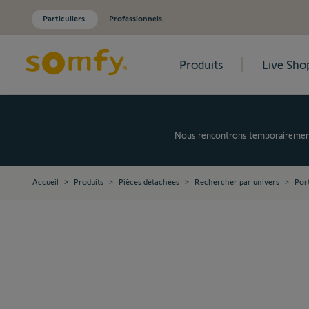
Particuliers
Professionnels
Produits
Live Sho
Allez au contenu
Nous rencontrons temporairement d
Accueil
>
Produits
>
Pièces détachées
>
Rechercher par univers
>
Port