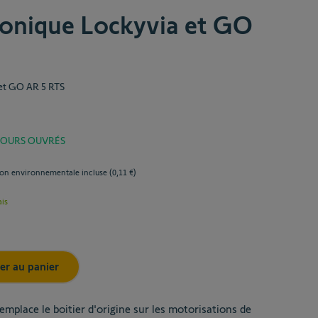
tronique Lockyvia et GO
 et GO AR 5 RTS
 JOURS OUVRÉS
ion environnementale incluse (
0,11 €
)
ais
er au panier
emplace le boitier d'origine sur les motorisations de