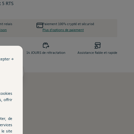
R 5 RTS
nt relais
Paiement 100% crypté et sécurisé
aison
Plus d'options de paiement
e dès 99 €
14 JOURS de rétractation
Assistance fiable et rapide
cepter →
ents
cookies
, offrir
ter, de
ervices
le site