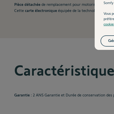
Somfy 
Pièce détachée
de remplacement pour motorisation de po
Cette
carte électronique
équipée de la technologie RTS vie
Vous p
préfér
cookie
Gér
Caractéristiqu
Garantie :
2 ANS Garantie et Durée de conservation des 