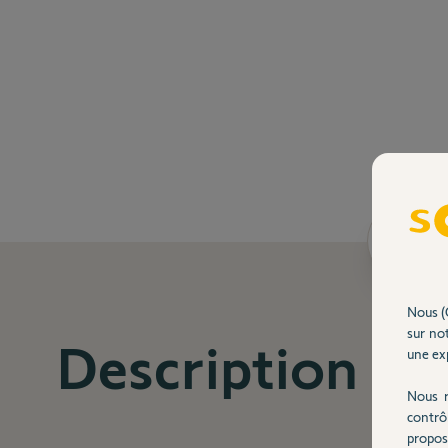
Desc
Nous (
sur not
Description
une exp
Nous r
contrô
propos