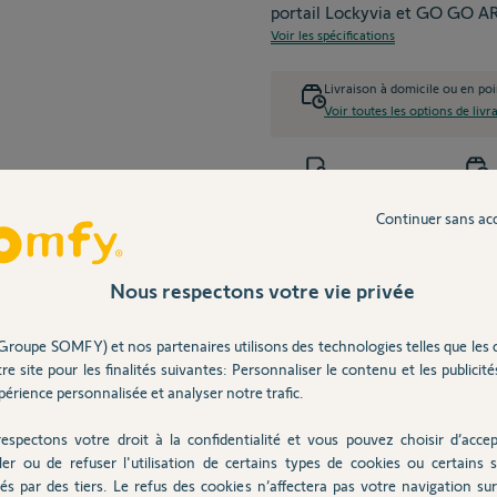
portail Lockyvia et GO GO A
Voir les spécifications
Livraison à domicile ou en poi
Voir toutes les options de livr
Garantie : 2 ans
Livraison offert
Continuer sans ac
ription
Caractéristiques
Compatibilité
Docum
Nous respectons votre vie privée
Groupe SOMFY) et nos partenaires utilisons des technologies telles que les 
re site pour les finalités suivantes: Personnaliser le contenu et les publicités
érience personnalisée et analyser notre trafic.
espectons votre droit à la confidentialité et vous pouvez choisir d’accep
ler ou de refuser l'utilisation de certains types de cookies ou certains s
és par des tiers. Le refus des cookies n’affectera pas votre navigation sur 