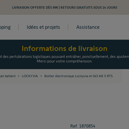
LIVRAISON OFFERTE DÈS 99€ | RETOURS GRATUITS SOUS 14 JOURS
pping
Idées et projets
Assistance
Informations de livraison
es pertubrations logistiques pouvant entraîner, ponctuellement, des ajusteme
Merci pour votre compréhension.
ail battant
>
LOCKYVIA
>
Boitier électronique Lockyvia et GO AR 5 RTS
Ref.
1870854