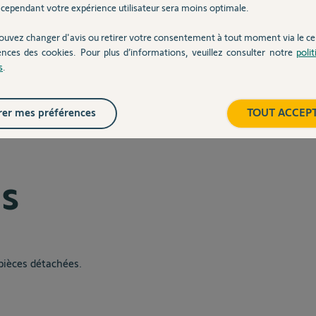
cependant votre expérience utilisateur sera moins optimale.
rtail battant
Lockyvia et GO AR 5 RTS
.
nt s'insérer en lieu et place de l'ancien boitier.
ouvez changer d'avis ou retirer votre consentement à tout moment via le ce
ences des cookies. Pour plus d’informations, veuillez consulter notre
poli
s
.
er mes préférences
TOUT ACCEP
es
pièces détachées.