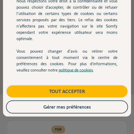
Nous respectons votre droit à la confidentialité et vous
pouvez choisir d’accepter, de contrôler ou de refuser
l'utilisation de certains types de cookies ou certains
Motorisations de volet
services proposés par des tiers. Le refus des cookies
n’affectera pas votre navigation sur le site Somfy
battant
cependant votre expérience utilisateur sera moins
optimale.
Motorisations de volet battant
: neufs ou anciens, bois,
Vous pouvez changer d'avis ou retirer votre
PVC ou aluminium… vos volets battants de fenêtres
consentement à tout moment via le centre de
peuvent se motoriser facilement grâce au modèle
préférences des cookies. Pour plus d’informations,
veuillez consulter notre
politique de cookies
.
Synapsia. Terminée la corvée de fermer vos volets le soir
!
TOUT ACCEPTER
3
produit(s) trouvé(s)
Gérer mes préférences
TOP