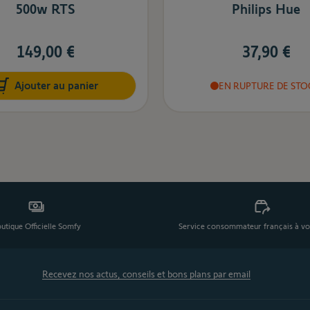
500w RTS
Philips Hue
37,90 €
149,00 €
Ajouter au panier
EN RUPTURE DE STO
utique Officielle Somfy
Service consommateur français à vo
Recevez nos actus, conseils et bons plans par email