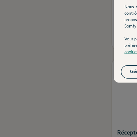
Nous r
contrô
propos
Somfy 
Vous p
préfér
cookie
Gér
Récepte