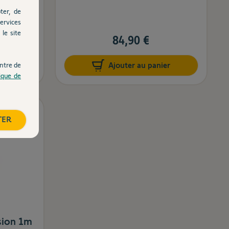
ter, de
ervices
le site
84,90 €
ntre de
er
Ajouter au panier
tique de
TER
sion 1m