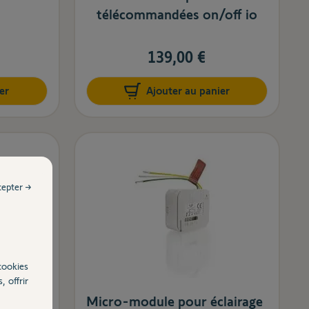
télécommandées on/off io
139,00 €
er
Ajouter au panier
cepter →
cookies
, offrir
oma
Micro-module pour éclairage