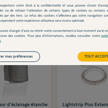
io
espectons votre droit à la confidentialité et vous pouvez choisir d’accep
ler ou de refuser l'utilisation de certains types de cookies ou certains s
és par des tiers. Le refus des cookies n’affectera pas votre navigation sur 
72,90 €
29,90 €
cependant votre expérience utilisateur sera moins optimale.
ouvez changer d'avis ou retirer votre consentement à tout moment via le ce
Ajouter au panier
Ajouter au pani
ences des cookies. Pour plus d’informations, veuillez consulter notre
poli
s
.
er mes préférences
TOUT ACCEP
ur d'éclairage étanche
Lightstrip Plus Exten