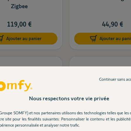
Zigbee
119,00 €
44,90 €
Ajouter au panier
Ajouter au pani
Continuer sans ac
Nous respectons votre vie privée
Groupe SOMFY) et nos partenaires utilisons des technologies telles que les 
re site pour les finalités suivantes: Personnaliser le contenu et les publicités
érience personnalisée et analyser notre trafic.
télécommandée on/off
Clé Zwave pour TaH