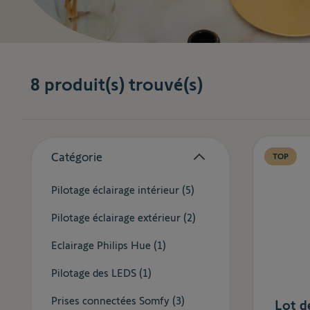
8
produit(s) trouvé(s)
Skip to product list
Catégorie
TOP
filter
products available
Pilotage éclairage intérieur (
5
)
products available
Pilotage éclairage extérieur (
2
)
products available
Eclairage Philips Hue (
1
)
products available
Pilotage des LEDS (
1
)
products available
Prises connectées Somfy (
3
)
Lot d