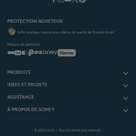
PROTECTION ACHETEUR
Cette boutique répond aux critères de qualité de Trusted Shops
Moyens de paiement
PRODUITS
Alarme et sécurité
IDÉES ET PROJETS
Domotique TaHoma
Je m'informe
ASSISTANCE
Caméra de surveillance
Je m'inspire
Volet roulant et battant
Rétractation
À PROPOS DE SOMFY
Je me prépare
Portail et garage
Guides d'achat
Tous nos articles
Interphone et visiophone
Nos clients témoignent
Produits
Télécommandes
Découvrez Somfy
Notices
© 2026 Somfy – Tous les droits sont réservés.
Chauffage et éclairage
Partenaires et compatibilités