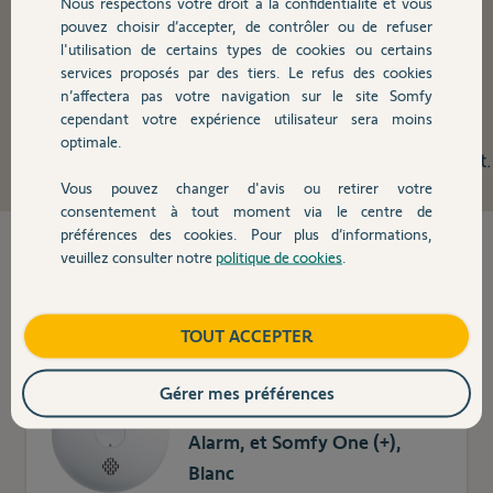
Nous respectons votre droit à la confidentialité et vous
pouvez choisir d’accepter, de contrôler ou de refuser
l'utilisation de certains types de cookies ou certains
Détecteurs d'intrusion
services proposés par des tiers. Le refus des cookies
n’affectera pas votre navigation sur le site Somfy
cependant votre expérience utilisateur sera moins
Complétez votre installation avec de nouveaux
optimale.
détecteurs de mouvement ou d'ouverture Somfy Protect.
Vous pouvez changer d'avis ou retirer votre
consentement à tout moment via le centre de
préférences des cookies. Pour plus d’informations,
9
produit(s) trouvé(s)
veuillez consulter notre
politique de cookies
.
TOUT ACCEPTER
Somfy 1870289 - Détecteur de
fumée connecté, Sirène 85dB,
Gérer mes préférences
Compatible Somfy Home
Alarm, et Somfy One (+),
Blanc