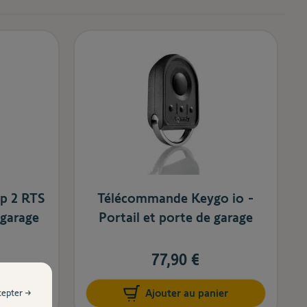
p 2 RTS
Télécommande Keygo io -
 garage
Portail et porte de garage
77,90 €
cepter →
er
Ajouter au panier