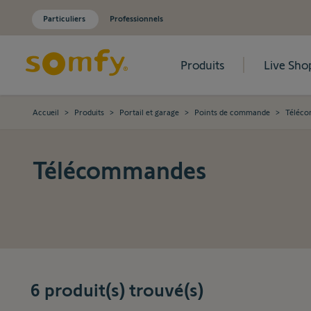
Particuliers
Professionnels
Produits
Live Sho
Allez au contenu
Accueil
>
Produits
>
Portail et garage
>
Points de commande
>
Téléc
Télécommandes
6
produit(s) trouvé(s)