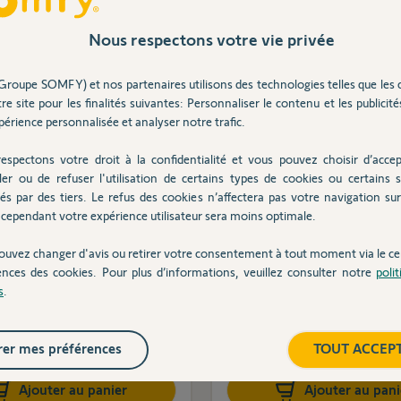
Nous respectons votre vie privée
Groupe SOMFY) et nos partenaires utilisons des technologies telles que les 
re site pour les finalités suivantes: Personnaliser le contenu et les publicités
érience personnalisée et analyser notre trafic.
espectons votre droit à la confidentialité et vous pouvez choisir d’accep
ler ou de refuser l'utilisation de certains types de cookies ou certains s
és par des tiers. Le refus des cookies n’affectera pas votre navigation sur 
cependant votre expérience utilisateur sera moins optimale.
ommande Keygo RTS -
Télécommande Keyti
ouvez changer d'avis ou retirer votre consentement à tout moment via le ce
ences des cookies. Pour plus d’informations, veuillez consulter notre
poli
il et porte de garage
RTS
s
.
82,90 €
73,90 €
er mes préférences
TOUT ACCEP
Ajouter au panier
Ajouter au pani