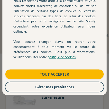
Nous respectons votre droit à la confidentialité et vous
pouvez choisir d’accepter, de contrôler ou de refuser
l'utilisation de certains types de cookies ou certains
Sécurité maison
services proposés par des tiers. Le refus des cookies
n’affectera pas votre navigation sur le site Somfy
cependant votre expérience utilisateur sera moins
Somfy Protect est une gamme de solutions de sécurité
optimale.
innovantes, facilement pilotables depuis le smartphone et
Vous pouvez changer d'avis ou retirer votre
compatibles avec
TaHoma®.
consentement à tout moment via le centre de
préférences des cookies. Pour plus d’informations,
veuillez consulter notre
politique de cookies
.
37
produit(s) trouvé(s)
TOUT ACCEPTER
TOP
Gérer mes préférences
Home Alarm Advanced - Pack
sur-mesure​