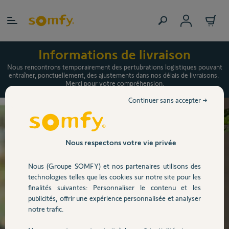
Allez au contenu
Informations de livraison
Nous rencontrons temporairement des pertubrations logistiques pouvant
entraîner, ponctuellement, des ajustements dans nos délais de livraisons.
Merci pour votre compréhension.
Continuer sans accepter →
Nous respectons votre vie privée
Nous (Groupe SOMFY) et nos partenaires utilisons des
technologies telles que les cookies sur notre site pour les
finalités suivantes: Personnaliser le contenu et les
publicités, offrir une expérience personnalisée et analyser
notre trafic.