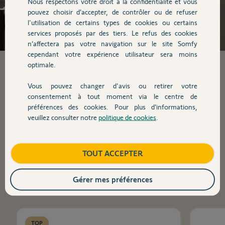
Nous respectons votre droit à la confidentialité et vous
pouvez choisir d’accepter, de contrôler ou de refuser
Connectez votre
l'utilisation de certains types de cookies ou certains
services proposés par des tiers. Le refus des cookies
logement
n’affectera pas votre navigation sur le site Somfy
cependant votre expérience utilisateur sera moins
optimale.
Découvrez nos boxs domotiques et leurs
accessoires !
Vous pouvez changer d'avis ou retirer votre
consentement à tout moment via le centre de
préférences des cookies. Pour plus d’informations,
Voir les boxs et accessoires
veuillez consulter notre
politique de cookies
.
TOUT ACCEPTER
TOP PRODUITS
Gérer mes préférences
TOP