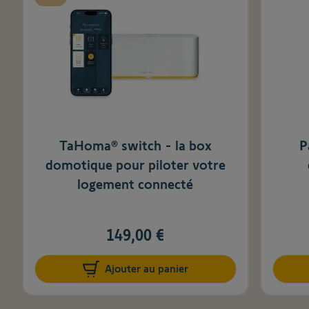
TaHoma® switch - la box
P
domotique pour piloter votre
logement connecté
149,00 €
Ajouter au panier