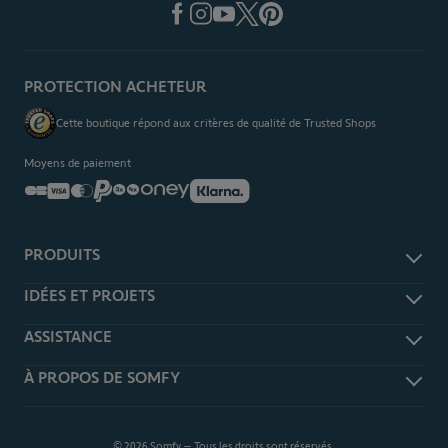
PROTECTION ACHETEUR
Cette boutique répond aux critères de qualité de Trusted Shops
Moyens de paiement
PRODUITS
Alarme et sécurité
IDÉES ET PROJETS
Domotique TaHoma
Je m'informe
ASSISTANCE
Caméra de surveillance
Je m'inspire
Volet roulant et battant
Rétractation
À PROPOS DE SOMFY
Je me prépare
Portail et garage
Guides d'achat
Tous nos articles
Interphone et visiophone
Nos clients témoignent
Produits
Télécommandes
Découvrez Somfy
Notices
© 2026 Somfy – Tous les droits sont réservés.