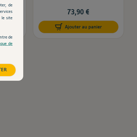
ter, de
73,90 €
ervices
le site
er
Ajouter au panier
ntre de
tique de
TER