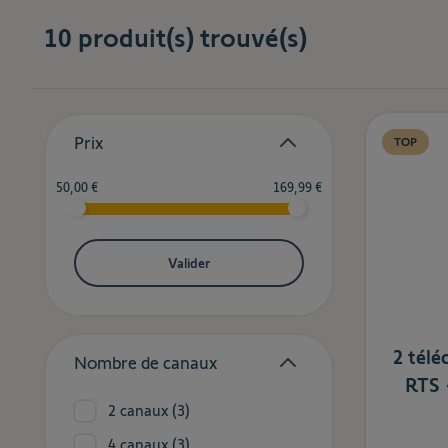
10
produit(s) trouvé(s)
Skip to product list
Prix
TOP
filter
Minimum value
Valeur maximale
50,00 €
169,99 €
Valider
2 tél
Nombre de canaux
RTS 
filter
products available
2 canaux
(
3
)
products available
4 canaux
(
3
)