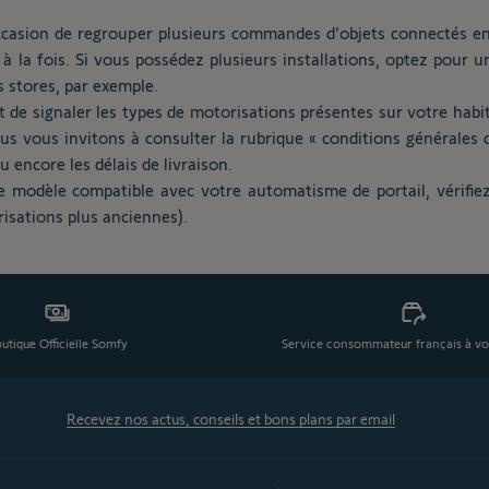
asion de regrouper plusieurs commandes d’objets connectés en un 
à la fois. Si vous possédez plusieurs installations, optez pou
s stores, par exemple.
t de signaler les types de motorisations présentes sur votre habita
 vous invitons à consulter la rubrique « conditions générales de 
u encore les délais de livraison.
 modèle compatible avec votre automatisme de portail, vérifiez
risations plus anciennes).
utique Officielle Somfy
Service consommateur français à vo
Recevez nos actus, conseils et bons plans par email