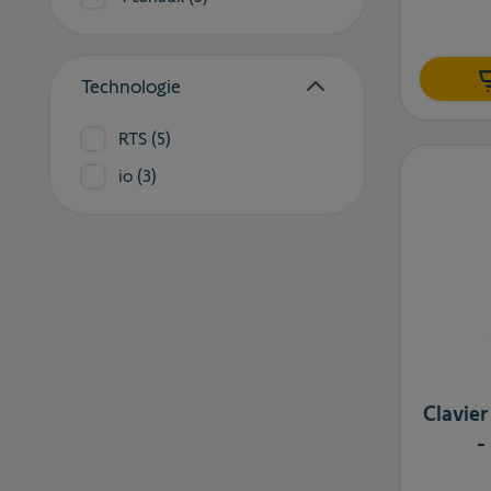
Technologie
filter
products available
RTS
(
5
)
products available
io
(
3
)
Clavie
-