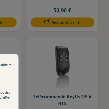
50,90 €
er
Ajouter au panier
cepter →
cookies
 RTS -
Télécommande Keytis NS 4
, offrir
garage
RTS