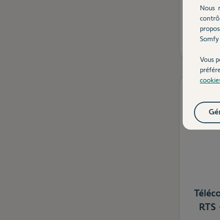
Nous r
contrô
propos
Somfy 
Vous p
préfér
cookie
TOP
Gér
Téléc
RTS 