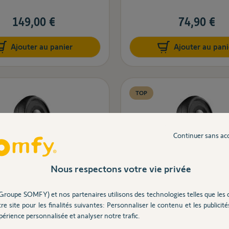
149,00 €
74,90 €
Ajouter au panier
Ajouter au pani
TOP
Continuer sans ac
Nous respectons votre vie privée
Groupe SOMFY) et nos partenaires utilisons des technologies telles que les 
commande Keygo io -
Télécommande Keygo
re site pour les finalités suivantes: Personnaliser le contenu et les publicités
il et porte de garage
érience personnalisée et analyser notre trafic.
Portail et porte de 