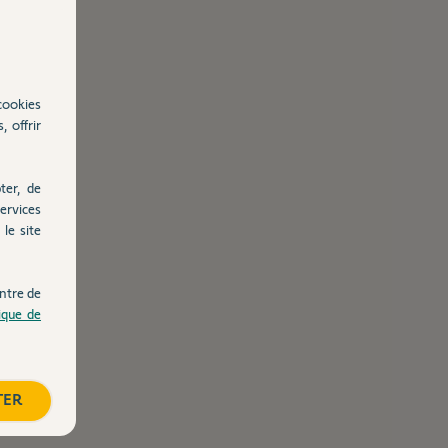
cookies
, offrir
ter, de
ervices
le site
ntre de
tique de
TER