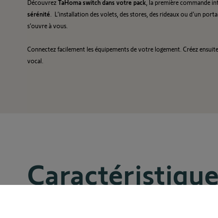
Découvrez
TaHoma switch dans votre pack
, la première commande int
sérénité
. L’installation des volets, des stores, des rideaux ou d’un po
s’ouvre à vous.
Connectez facilement les équipements de votre logement. Créez ensuite v
vocal.
Caractéristiqu