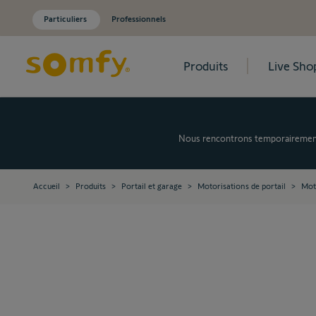
Particuliers
Professionnels
Produits
Live Sho
Allez au contenu
Nous rencontrons temporairement d
Accueil
>
Produits
>
Portail et garage
>
Motorisations de portail
>
Moto