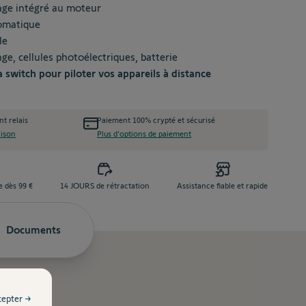
çage intégré au moteur
tomatique
le
ge, cellules photoélectriques, batterie
witch pour piloter vos appareils à distance
nt relais
Paiement 100% crypté et sécurisé
aison
Plus d'options de paiement
e dès 99 €
14 JOURS de rétractation
Assistance fiable et rapide
Documents
cepter →