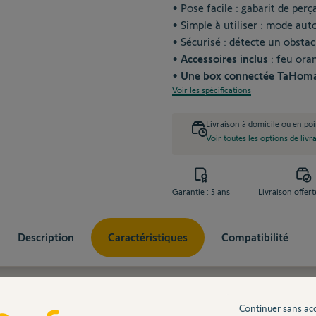
• Pose facile : gabarit de per
• Simple à utiliser : mode au
• Sécurisé : détecte un obstac
•
Accessoires inclus
: feu oran
• Une box connectée TaHoma s
Voir les spécifications
Livraison à domicile ou en poi
Voir toutes les options de livr
Garantie : 5 ans
Livraison offert
Description
Caractéristiques
Compatibilité
Continuer sans ac