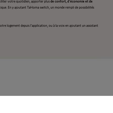
iliter votre quotidien, apporter plus
de
confort, d'économie et de
pratique. En y ajoutant TaHoma switch, un monde rempli de possibilités
re logement depuis l’application, ou à la voix en ajoutant un assistant