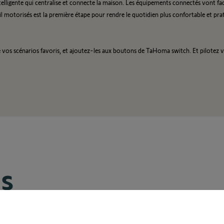
elligente qui centralise et connecte la maison. Les équipements connectés vont fac
rtail motorisés est la première étape pour rendre le quotidien plus confortable et 
os scénarios favoris, et ajoutez-les aux boutons de TaHoma switch. Et pilotez vot
es