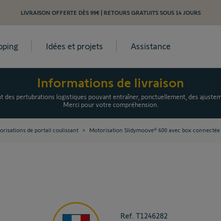
LIVRAISON OFFERTE DÈS 99€ | RETOURS GRATUITS SOUS 14 JOURS
pping
Idées et projets
Assistance
Personnalise
box connect
Informations de livraison
es pertubrations logistiques pouvant entraîner, ponctuellement, des ajusteme
Mot
Merci pour votre compréhension.
cou
risations de portail coulissant
>
Motorisation Slidymoove® 600 avec box connecté
Moto
En s
Ref.
T1246282