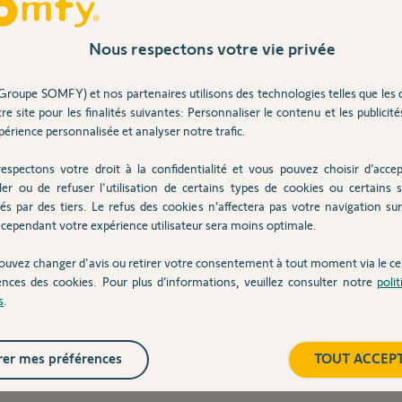
Nous respectons votre vie privée
Groupe SOMFY) et nos partenaires utilisons des technologies telles que les 
re site pour les finalités suivantes: Personnaliser le contenu et les publicités
 crémaillère
à la bonne hauteur.
érience personnalisée et analyser notre trafic.
oté et
coloré.
espectons votre droit à la confidentialité et vous pouvez choisir d’accep
.
ler ou de refuser l'utilisation de certains types de cookies ou certains s
és par des tiers. Le refus des cookies n’affectera pas votre navigation sur 
notice vidéo
3D pour être guidé pas à pas.
cependant votre expérience utilisateur sera moins optimale.
fixation
basse.
ouvez changer d'avis ou retirer votre consentement à tout moment via le ce
ences des cookies. Pour plus d’informations, veuillez consulter notre
poli
 ou 2
roues.
s
.
erme après le passage.
er mes préférences
TOUT ACCEP
en
veille réduite