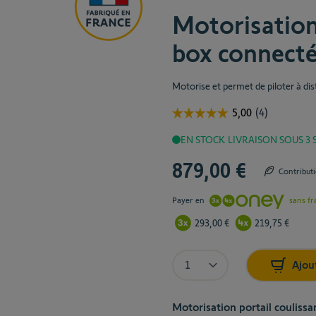
TaH
Motorisation
TaHo
box connect
loge
En s
Motorise et permet de piloter à dist
EN STOCK
LIVRAISON SOUS 3
879,00 €
The price depends on the cho
Contribut
Payer en
sans fr
293,00 €
219,75 €
Quantité
Quantité
Ajou
Motorisation portail coulissa