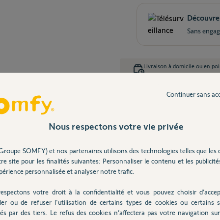
Découvrez
Sans engag
Livraison à domicile ou en poi
Voir toutes les options de livr
Continuer sans ac
Garantie : 5 ans
Livraison offert
Nous respectons votre vie privée
Description
Caractéristiques
Compatibilité
Groupe SOMFY) et nos partenaires utilisons des technologies telles que les 
re site pour les finalités suivantes: Personnaliser le contenu et les publicités
érience personnalisée et analyser notre trafic.
espectons votre droit à la confidentialité et vous pouvez choisir d’accep
ler ou de refuser l'utilisation de certains types de cookies ou certains s
és par des tiers. Le refus des cookies n’affectera pas votre navigation sur 