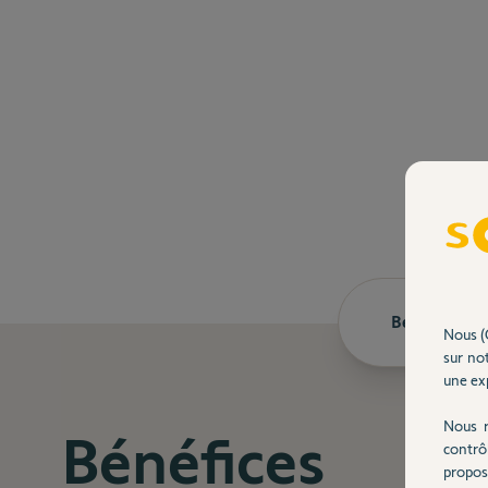
Bénéfices
Nous (
sur not
une exp
Nous r
Bénéfices
contrô
propos