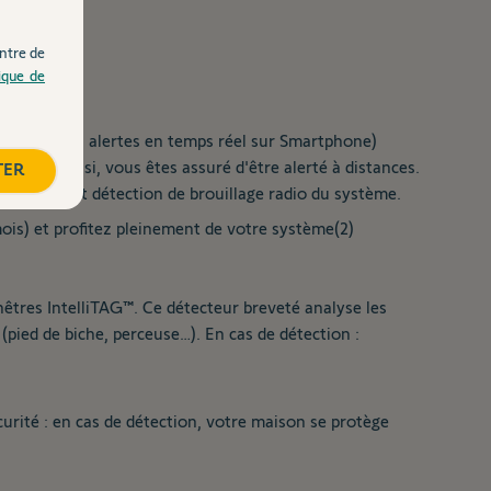
ntre de
tique de
des intrus, alertes en temps réel sur Smartphone)
(1) ! Ainsi, vous êtes assuré d'être alerté à distances.
TER
achement et détection de brouillage radio du système.
is) et profitez pleinement de votre système(2)
êtres IntelliTAG™. Ce détecteur breveté analyse les
(pied de biche, perceuse…). En cas de détection :
rité : en cas de détection, votre maison se protège