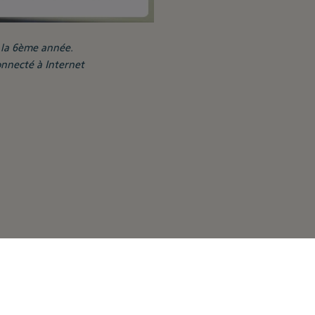
e la 6ème année.
onnecté à Internet
ment votre maison en toutes circonstances : une tentative d’ar