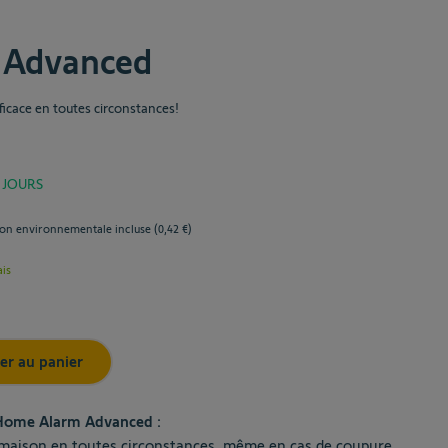
 Advanced
ficace en toutes circonstances!
 JOURS
ion environnementale incluse (
0,42 €
)
ais
er au panier
ome Alarm Advanced :
 maison en toutes circonstances, même en cas de coupure