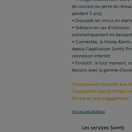
de courant ou perte du résea
pendant 5 ans)
• Dissuade les intrus en aler
• Scénario en cas d’intrusion 
automatiquement en baissant
• Connectée, la Home Alarm Ad
depuis l’application Somfy Pr
connexion internet
• Evolutif : à tout moment,
besoins avec la gamme d'acce
Vous
pouvez
souscrire
aux
of
l'application
Somfy
Protect
e
Simple et sans engagement 
Voir les spécifications
Les services Somfy