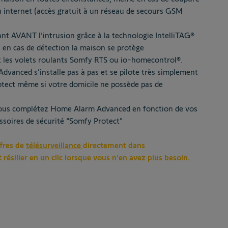
u internet (accès gratuit à un réseau de secours GSM
tant AVANT l’intrusion grâce à la technologie IntelliTAG®
: en cas de détection la maison se protège
 les volets roulants Somfy RTS ou io-homecontrol®.
vanced s’installe pas à pas et se pilote très simplement
otect même si votre domicile ne possède pas de
 vous complétez Home Alarm Advanced en fonction de vos
ssoires de sécurité "Somfy Protect"
fres
de
télésurveillance
directement
dans
t
résilier
en
un
clic
lorsque
vous
n'en
avez
plus
besoin.
!