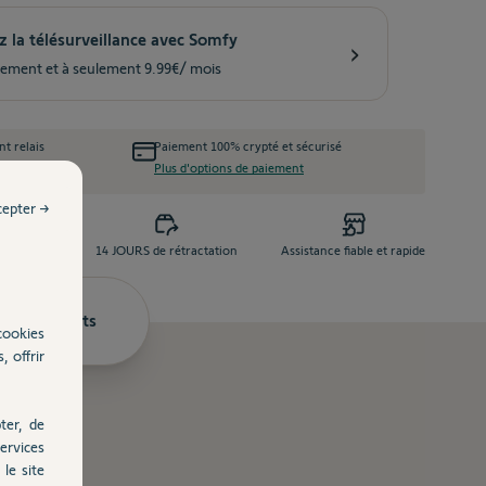
 la télésurveillance avec Somfy
›
ement et à seulement 9.99€/ mois
nt relais
Paiement 100% crypté et sécurisé
aison
Plus d'options de paiement
cepter →
e dès 99 €
14 JOURS de rétractation
Assistance fiable et rapide
Documents
cookies
, offrir
ter, de
ervices
le site