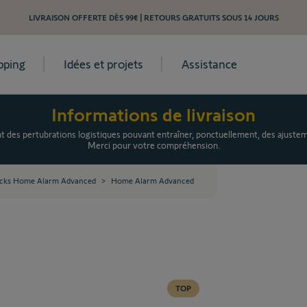
LIVRAISON OFFERTE DÈS 99€ | RETOURS GRATUITS SOUS 14 JOURS
pping
Idées et projets
Assistance
Informations de livraison
es pertubrations logistiques pouvant entraîner, ponctuellement, des ajusteme
Merci pour votre compréhension.
cks Home Alarm Advanced
>
Home Alarm Advanced
TOP