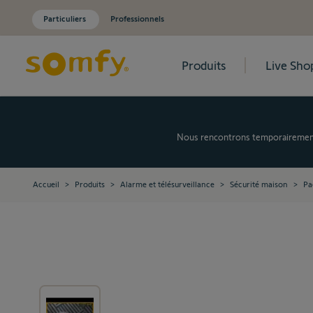
Particuliers
Professionnels
Produits
Live Sho
Allez au contenu
Nous rencontrons temporairement d
Accueil
>
Produits
>
Alarme et télésurveillance
>
Sécurité maison
>
Pa
View larger image