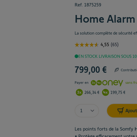
Ref.
1875259
Home Alarm
La solution complète de sécurité ef
EN STOCK
LIVRAISON SOUS 10
799,00 €
Contribut
Payer en
sans fr
266,34 €
199,75 €
Quantité
Ajout
Les points forts de la Somfy
H
• Protège efficacement votre