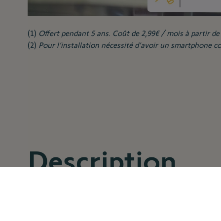
(1)
Offert pendant 5 ans. Coût de 2,99€ / mois à partir d
(2)
Pour l’installation nécessité d’avoir un smartphone c
Description
Faites le choix d’un système d’alarme complet et fiable !
Avec Somfy Home Alarm Advanced, vous protégez efficace