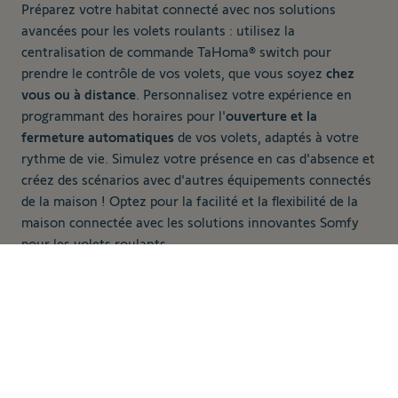
Préparez votre habitat connecté avec nos solutions
avancées pour les volets roulants : utilisez la
centralisation de commande
TaHoma® switch
pour
prendre le contrôle de vos volets, que vous soyez
chez
vous ou à distance
. Personnalisez votre expérience en
programmant des horaires pour l'
ouverture et la
fermeture automatiques
de vos volets, adaptés à votre
rythme de vie. Simulez votre présence en cas d'absence et
créez des scénarios avec d'autres équipements connectés
de la maison ! Optez pour la facilité et la flexibilité de la
maison connectée avec les solutions innovantes Somfy
pour les volets roulants.
559,00 €
Ajouter au panier
Description