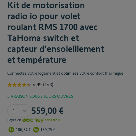
Kit de motorisation
Kit motorisation volet roulant radio
pour fenêtre RMS 1700
radio io pour volet
roulant RMS 1700 avec
En savoir plus
TaHoma switch et
319,00 €
capteur d'ensoleillement
et température
Connectez votre logement et optimisez votre confort thermique
Final product pr
1 118,00 €
Quantité
LIVRAISON SOUS 7 JOURS OUVRÉS
Ajouter au panier
The price depends on the chosen options
Quantité
559,00 €
Payer en
sans frais
186,34 €
139,75 €