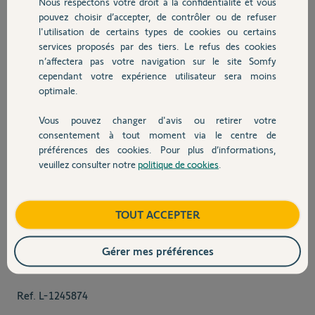
Nous respectons votre droit à la confidentialité et vous
pouvez choisir d’accepter, de contrôler ou de refuser
100,00 €
l'utilisation de certains types de cookies ou certains
services proposés par des tiers. Le refus des cookies
n’affectera pas votre navigation sur le site Somfy
cependant votre expérience utilisateur sera moins
Capteur de soleil extérieur
optimale.
Capteur d’ensoleillement et de
Vous pouvez changer d'avis ou retirer votre
température extérieure - Sunteis io
consentement à tout moment via le centre de
préférences des cookies. Pour plus d’informations,
En savoir plus
veuillez consulter notre
politique de cookies
.
140,00 €
View larger image
View larger image
View larger image
View larger 
TOUT ACCEPTER
Gérer mes préférences
Kit de motorisation radio io
pour volet roulant RMS
Ref.
L-1245874
1700