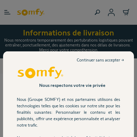
Allez au contenu
Personnaliser Kit de motorisation
Informations de livraison
radio io pour volet roulant RMS
Nous rencontrons temporairement des pertubrations logistiques pouvant
entraîner, ponctuellement, des ajustements dans nos délais de livraisons.
1700 avec TaHoma switch et
Merci pour votre compréhension.
capteur d'ensoleillement et
Continuer sans accepter →
Motorisations radio
>
température
Nous respectons votre vie privée
TaHoma switch
Nous (Groupe SOMFY) et nos partenaires utilisons des
TaHoma® switch - la box
technologies telles que les cookies sur notre site pour les
domotique pour piloter votre
finalités suivantes: Personnaliser le contenu et les
publicités, offrir une expérience personnalisée et analyser
logement connecté
notre trafic.
En savoir plus