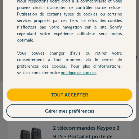
Nous respectons votre droit à la confidentialité et vous
pouvez choisir d’accepter, de contrôler ou de refuser
l'utilisation de certains types de cookies ou certains
FREEVIA 280 290 300 390
services proposés par des tiers. Le refus des cookies
n’affectera pas votre navigation sur le site Somfy
400 - LS 420
cependant votre expérience utilisateur sera moins
optimale.
Découvrez les pièces détachées d'origine et garanties de
Vous pouvez changer d'avis ou retirer votre
l'automatisme de portail coulissant FREEVIA 280 290 300
consentement à tout moment via le centre de
390 400 - LS 420
préférences des cookies. Pour plus d’informations,
veuillez consulter notre
politique de cookies
.
5
produit(s) trouvé(s)
TOUT ACCEPTER
Gérer mes préférences
TOP
2 télécommandes Keypop 2
RTS - Portail et porte de