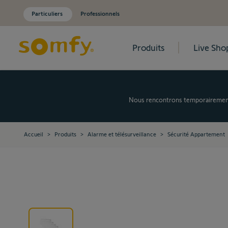
Particuliers
Professionnels
Produits
Live Sho
Allez au contenu
Nous rencontrons temporairement d
Accueil
>
Produits
>
Alarme et télésurveillance
>
Sécurité Appartement
View larger image