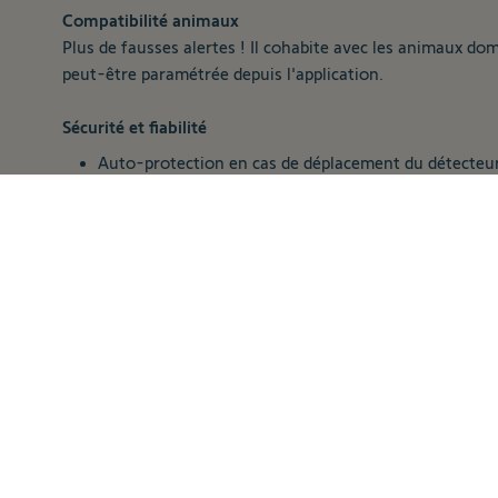
Compatibilité animaux
Plus de fausses alertes ! Il cohabite avec les animaux dom
peut-être paramétrée depuis l'application.
Sécurité et fiabilité
Auto-protection en cas de déplacement du détecteur
Prévient automatiquement en cas de niveau faible de
Connexion sans fil entre le détecteur et le Link ou 
Autonomie de 2 ans en utilisation normale (10 détec