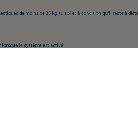
estiques de moins de 25 kg au sol et à condition qu'il reste à dist
 lorsque le système est activé
 la pile
Somfy One/One+ : portée radio de 200 m (en champ libre).
tions par heure)