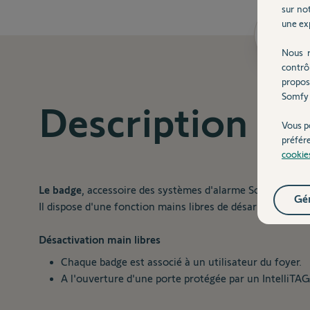
sur not
une exp
Desc
Nous r
contrô
propos
Somfy 
Description
Vous p
préfér
cookie
Le badge
, accessoire des systèmes d'alarme Somfy protect
Gér
Il dispose d'une fonction mains libres de désarmement de
Désactivation main libres
Chaque badge est associé à un utilisateur du foyer.
A l'ouverture d'une porte protégée par un IntelliT