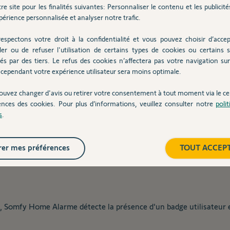
re site pour les finalités suivantes: Personnaliser le contenu et les publicités
érience personnalisée et analyser notre trafic.
ription
Caractéristiques
Compatibilité
Docum
espectons votre droit à la confidentialité et vous pouvez choisir d’accep
ler ou de refuser l'utilisation de certains types de cookies ou certains s
és par des tiers. Le refus des cookies n’affectera pas votre navigation sur 
cependant votre expérience utilisateur sera moins optimale.
ouvez changer d'avis ou retirer votre consentement à tout moment via le ce
ences des cookies. Pour plus d’informations, veuillez consulter notre
poli
s
.
, permets d'activer et désactiver l'alarme.
er mes préférences
TOUT ACCEP
 la protection et permet la reconnaissance automatique des utilis
AG, Somfy Home Alarme détecte la présence d'un badge utilisateu