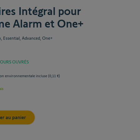
res Intégral pour
e Alarm et One+
, Essential, Advanced, One+
 JOURS OUVRÉS
ion environnementale incluse (
0,11 €
)
ais
er au panier