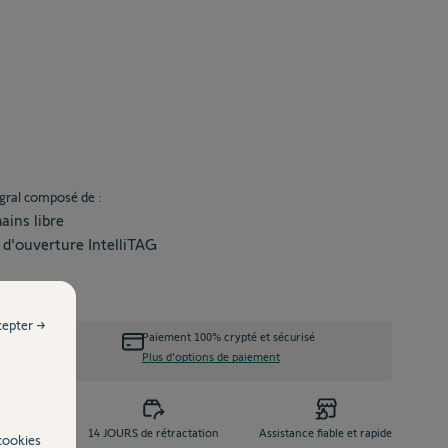
égral composé de :
ains libre
t d'ouverture IntelliTAG
cepter →
nt relais
Paiement 100% crypté et sécurisé
aison
Plus d'options de paiement
e dès 99 €
14 JOURS de rétractation
Assistance fiable et rapide
cookies