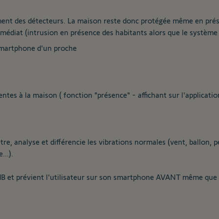
ement des détecteurs. La maison reste donc protégée même en prés
édiat (intrusion en présence des habitants alors que le système es
 smartphone d'un proche
tes à la maison ( fonction "présence" - affichant sur l'application
re, analyse et différencie les vibrations normales (vent, ballon, pe
...).
 dB et prévient l'utilisateur sur son smartphone AVANT même que l