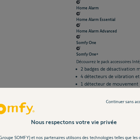
Home Alarm
Home Alarm Essential
Home Alarm Advanced
Somfy One
Somfy One+
Découvrez le pack accessoires Int
2 badges de désactivation m
4 détecteurs de vibration e
1 détecteur de mouvement
Voir les spécifications
Continuer sans ac
Livraison à domicile ou en poi
Voir toutes les options de livr
Nous respectons votre vie privée
Garantie : 5 ans
Livraison offert
Groupe SOMFY) et nos partenaires utilisons des technologies telles que les 