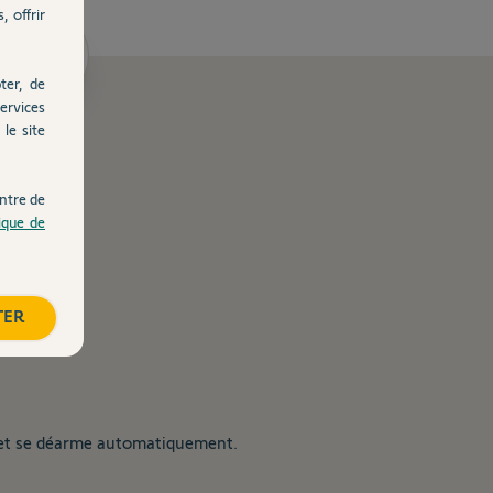
, offrir
ents
ter, de
ervices
le site
ntre de
tique de
TER
ateurs.
r et se déarme automatiquement.