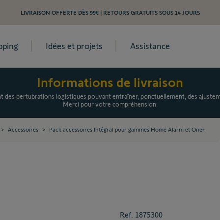
LIVRAISON OFFERTE DÈS 99€ | RETOURS GRATUITS SOUS 14 JOURS
pping
Idées et projets
Assistance
Informations de livraison
es pertubrations logistiques pouvant entraîner, ponctuellement, des ajusteme
Merci pour votre compréhension.
>
Accessoires
>
Pack accessoires Intégral pour gammes Home Alarm et One+
Ref.
1875300