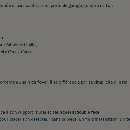
fenêtre, baie coulissante, porte de garage, fenêtre de toit...
nt
faible de la pile,...
Somfy One / One+
ents au sein du foyer. Il se différencie par sa simplicité d'instal
âce à son support mural et ses adhésifsdouble face.
 pour placer son détecteur dans la pièce. En fin d'installation, un te