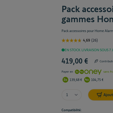
Pack accessoi
gammes Hom
Pack accessoires pour Home Alarm
EN STOCK
LIVRAISON SOUS 7
419,00 €
Contribut
Payer en
sans fr
139,68 €
104,75 €
Quantité
Ajout
Compatibilité: