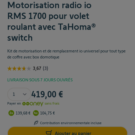
Ajouter au panier
Motorisation radio io
RMS 1700 pour volet
roulant avec TaHoma®
switch
Kit de motorisation et de remplacement io universel pour tout type
de coffre avec box domotique
LIVRAISON SOUS 7 JOURS OUVRÉS
The price depends on the chosen options
Quantité
419,00 €
Payer en
sans frais
139,68 €
104,75 €
Contribution environnementale incluse
Ajouter au panier