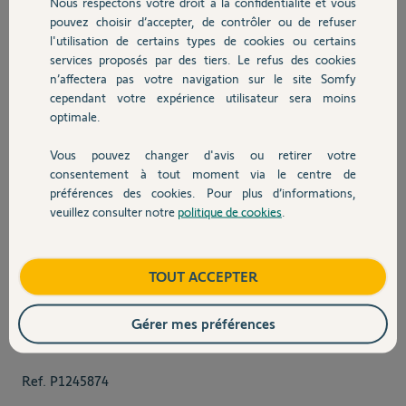
Nous respectons votre droit à la confidentialité et vous
319,00 €
pouvez choisir d’accepter, de contrôler ou de refuser
l'utilisation de certains types de cookies ou certains
services proposés par des tiers. Le refus des cookies
n’affectera pas votre navigation sur le site Somfy
TaHoma® switch
cependant votre expérience utilisateur sera moins
optimale.
TaHoma® switch - la box
domotique pour piloter votre
Vous pouvez changer d'avis ou retirer votre
logement connecté
consentement à tout moment via le centre de
préférences des cookies. Pour plus d’informations,
En savoir plus
veuillez consulter notre
politique de cookies
.
100,00 €
View larger image
View larger image
View larger image
View larger 
TOUT ACCEPTER
Gérer mes préférences
Final product 
838,00 €
Ref.
P1245874
Quantité