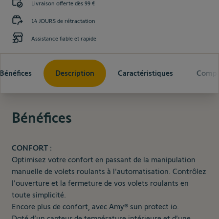
Livraison offerte dès 99 €
14 JOURS de rétractation
Assistance fiable et rapide
Bénéfices
Description
Caractéristiques
Compat
Bénéfices
CONFORT :
Optimisez votre confort en passant de la manipulation
manuelle de volets roulants à l'automatisation. Contrôlez
l'ouverture et la fermeture de vos volets roulants en
toute simplicité.
Encore plus de confort, avec Amy® sun protect io.
Doté d’un capteur de température intérieure et d’une