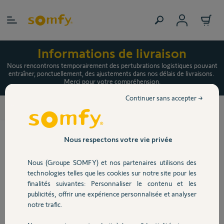
Allez au contenu
Personnaliser Motorisation radio
Informations de livraison
io RMS 1700 pour volet roulant
Nous rencontrons temporairement des pertubrations logistiques pouvant
entraîner, ponctuellement, des ajustements dans nos délais de livraisons.
avec TaHoma® switch
Merci pour votre compréhension.
Continuer sans accepter →
Motorisations radio
>
RMS 1700 - Kit
motorisation volet roulant
Nous respectons votre vie privée
radio pour fenêtre
Nous (Groupe SOMFY) et nos partenaires utilisons des
Kit motorisation volet roulant radio
technologies telles que les cookies sur notre site pour les
pour fenêtre RMS 1700
finalités suivantes: Personnaliser le contenu et les
publicités, offrir une expérience personnalisée et analyser
En savoir plus
notre trafic.