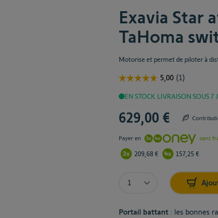
Box
Exavia Star 
TaHo
TaHoma swi
loge
En s
Motorise et permet de piloter à dis
EN STOCK
LIVRAISON SOUS 7 
629,00 €
The price depends on the cho
Contribut
Payer en
sans fr
209,68 €
157,25 €
Quantité
Quantité
Ajou
Portail battant
: les bonnes r