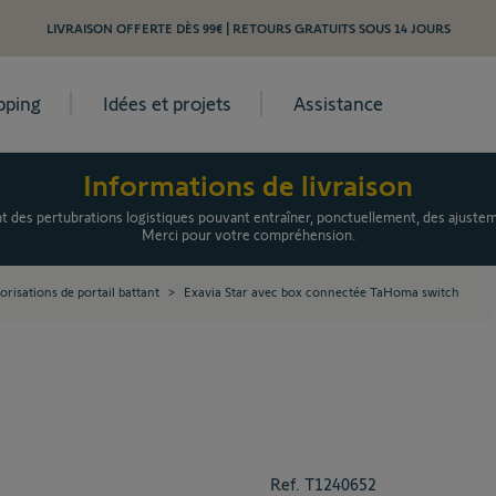
LIVRAISON OFFERTE DÈS 99€ | RETOURS GRATUITS SOUS 14 JOURS
pping
Idées et projets
Assistance
Personnalise
TaHoma swit
Informations de livraison
es pertubrations logistiques pouvant entraîner, ponctuellement, des ajusteme
Mot
Merci pour votre compréhension.
bat
risations de portail battant
>
Exavia Star avec box connectée TaHoma switch
Moto
En s
Ref.
T1240652