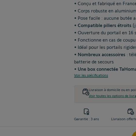
• Conçu et fabriqué en Franc
• Corps robuste en aluminiu
• Pose facile : aucune butée a
•
Compatible piliers étroits
(
• Ouverture du portail en 16 
• Fonctionne en cas de coupu
• Idéal pour les portails rigide
• Nombreux accessoires
: té
batterie de secours
•
Une box connectée TaHoma
Voir les spécifications
Livraison à domicile ou en poi
Voir toutes les options de livr
Garantie : 3 ans
Livraison offert