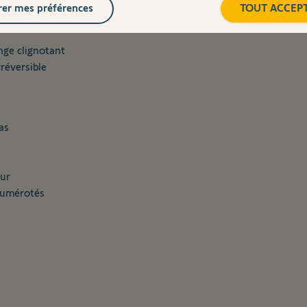
er mes préférences
TOUT ACCEP
n cas de coupure de courant
nge clignotant
réversible
as
eur
 numérotés