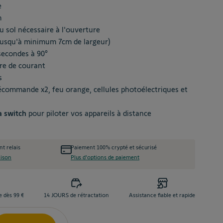
e
m
u sol nécessaire à l'ouverture
jusqu'à minimum 7cm de largeur)
secondes à 90°
re de courant
s
lécommande x2, feu orange, cellules photoélectriques et
 switch
pour piloter vos appareils à distance
nt relais
Paiement 100% crypté et sécurisé
aison
Plus d'options de paiement
e dès 99 €
14 JOURS de rétractation
Assistance fiable et rapide