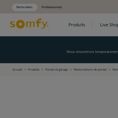
Particuliers
Professionnels
Produits
Live Sho
Allez au contenu
Nous rencontrons temporairement d
Accueil
>
Produits
>
Portail et garage
>
Motorisations de portail
>
Moto