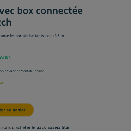
 connectée TaHoma® switch
avec box connectée
ma® switch - la box domotique pour piloter votre
tch
ment connecté
avoir plus
tance les portails battants jusqu'à 5 m
120,00 €
JOURS
sen options
ion environnementale incluse
Final product pr
1 258,00 €
ais
Ajouter au panier
ter au panier
aisons d'acheter le
pack Exavia Star