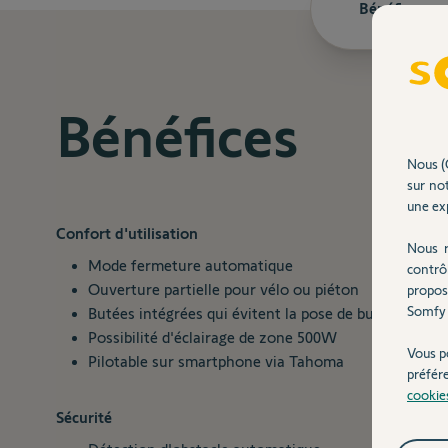
Bénéfices
Bénéfices
Nous (
sur not
une exp
Confort d'utilisation
Nous r
Mode fermeture automatique
contrô
Ouverture partielle pour vélo ou piéton
propos
Somfy 
Butées intégrées qui évitent la pose de butées au so
Possibilité d'éclairage de zone 500W
Vous p
Pilotable sur smartphone via Tahoma
préfér
cookie
Sécurité