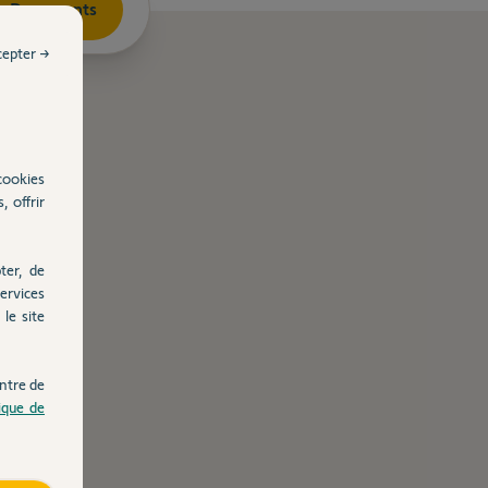
Documents
cepter →
cookies
, offrir
ter, de
ervices
le site
ntre de
tique de