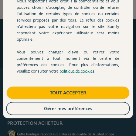
Nous respectons votre droit à la confidentialité et vous
pouvez choisir d’accepter, de contrôler ou de refuser
l'utilisation de certains types de cookies ou certains
services proposés par des tiers. Le refus des cookies
n’affectera pas votre navigation sur le site Somfy
Garantie d'une marque française
cependant votre expérience utilisateur sera moins
optimale.
Boutique Officielle Somfy
Service consommateur français à votre écoute
Vous pouvez changer d'avis ou retirer votre
Partenaires de confiance
consentement à tout moment via le centre de
préférences des cookies. Pour plus d’informations,
veuillez consulter notre
politique de cookies
.
Recevez nos actus, conseils et bons plans par email
TOUT ACCEPTER
Gérer mes préférences
PROTECTION ACHETEUR
Cette boutique répond aux critères de qualité de Trusted Shops