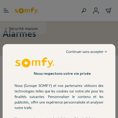
Allez au contenu
Sécurité maison
>
Alarmes
Continuer sans accepter →
1
produit trouvés
Nous respectons votre vie privée
Lot de 6 autocollants alarme
Nous (Groupe SOMFY) et nos partenaires utilisons des
technologies telles que les cookies sur notre site pour les
finalités suivantes: Personnaliser le contenu et les
publicités, offrir une expérience personnalisée et analyser
5,90 €
notre trafic.