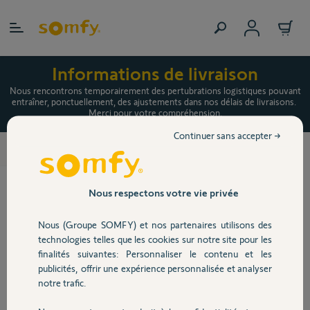
Allez au contenu
Informations de livraison
Nous rencontrons temporairement des pertubrations logistiques pouvant
entraîner, ponctuellement, des ajustements dans nos délais de livraisons.
Merci pour votre compréhension.
Continuer sans accepter →
Cette référence n'est pas commercialisée sur Somfy
Accueil
Boutique
Nous respectons votre vie privée
Nous (Groupe SOMFY) et nos partenaires utilisons des
technologies telles que les cookies sur notre site pour les
finalités suivantes: Personnaliser le contenu et les
publicités, offrir une expérience personnalisée et analyser
notre trafic.