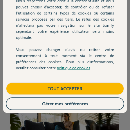
Nous respectons votre droit à la confidentialité et vous
pouvez choisir d’accepter, de contrôler ou de refuser
l'utilisation de certains types de cookies ou certains
services proposés par des tiers. Le refus des cookies
n’affectera pas votre navigation sur le site Somfy
Certaines références Somfy nécessitent l'expertise
cependant votre expérience utilisateur sera moins
d'un professionnel pour être posées en
optimale.
conformité. Nous avons donc fait le choix de ne pas
les commercialiser directement dans notre boutique.
Vous pouvez changer d'avis ou retirer votre
consentement à tout moment via le centre de
Nos partenaires s'engagent à nos cotés pour vous
préférences des cookies. Pour plus d’informations,
veuillez consulter notre
politique de cookies
.
apporter un service unique et personnalisé.
TOUT ACCEPTER
Gérer mes préférences