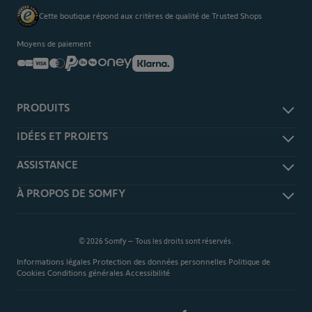
Cette boutique répond aux critères de qualité de Trusted Shops
Moyens de paiement
PRODUITS
Alarme et sécurité
IDÉES ET PROJETS
Domotique TaHoma
Je m'informe
ASSISTANCE
Caméra de surveillance
Je m'inspire
Volet roulant et battant
Rétractation
À PROPOS DE SOMFY
Je me prépare
Portail et garage
Guides d'achat
Tous nos articles
Interphone et visiophone
Nos clients témoignent
Produits
Télécommandes
Découvrez Somfy
Notices
© 2026 Somfy – Tous les droits sont réservés.
Chauffage et éclairage
Partenaires et compatibilités
Vidéos
Informations légales
Protection des données personnelles
Politique de
Services
Réalisez votre projet avec Somfy
Forum
Cookies
Conditions générales
Accessibilité
Technologies et protocoles
FAQ
Développement durable
Info, devis, commande