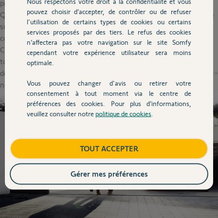
Nous respectons votre droit à la confidentialité et vous
proposer en permanence un large éventail de prix de portail.
pouvez choisir d’accepter, de contrôler ou de refuser
Qu’il soit battant ou coulissant, neuf ou existant, Somfy intègre
l'utilisation de certains types de cookies ou certains
sur votre portail le modèle de motorisation électrique qui
services proposés par des tiers. Le refus des cookies
correspond à votre installation et à votre budget.
n’affectera pas votre navigation sur le site Somfy
Consulter notre
catalogue de produits
, le prix portail et acheter,
cependant votre expérience utilisateur sera moins
tout cela est possible en ligne via notre boutique. Besoin d’un
optimale.
devis pour estimer le coût de votre portail motorisé ?
Contactez-
Vous pouvez changer d'avis ou retirer votre
nous.
consentement à tout moment via le centre de
préférences des cookies. Pour plus d’informations,
veuillez consulter notre
politique de cookies
.
TOUT ACCEPTER
Gérer mes préférences