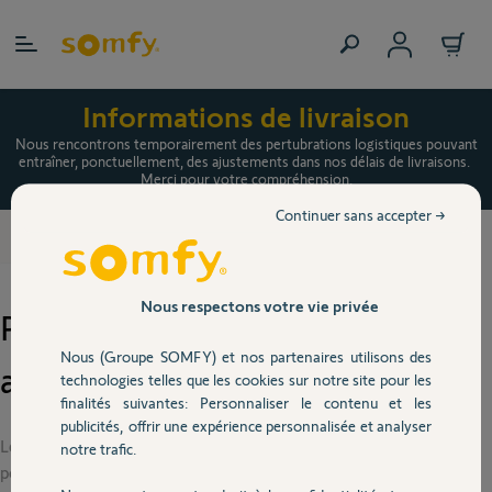
Allez au contenu
Informations de livraison
Nous rencontrons temporairement des pertubrations logistiques pouvant
entraîner, ponctuellement, des ajustements dans nos délais de livraisons.
Merci pour votre compréhension.
Continuer sans accepter →
Accueil
Prix portail
Nous respectons votre vie privée
Prix portail : motorisations et
Nous (Groupe SOMFY) et nos partenaires utilisons des
accessoires neufs ou discount
technologies telles que les cookies sur notre site pour les
finalités suivantes: Personnaliser le contenu et les
publicités, offrir une expérience personnalisée et analyser
Le leader mondial des ouvertures et fermetures automatiques
notre trafic.
pour la maison et le bâtiment met tout en œuvre pour vous