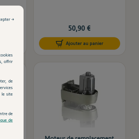
cepter →
50,90 €
er
Ajouter au panier
cookies
, offrir
ter, de
ervices
le site
ntre de
tique de
apot
Moteur de remplacement