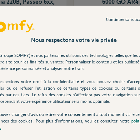
ia 220B, Passeo 6xx,
6000 GO AR4
AR400
Continuer sans ac
188,79 €
239,00 €
Nous respectons votre vie privée
Ajouter au panier
Ajouter au pani
Groupe SOMFY) et nos partenaires utilisons des technologies telles que les 
re site pour les finalités suivantes: Personnaliser le contenu et les publicités
érience personnalisée et analyser notre trafic.
espectons votre droit à la confidentialité et vous pouvez choisir d’accep
ler ou de refuser l'utilisation de certains types de cookies ou certains s
és par des tiers. Le refus des cookies n’affectera pas votre navigation sur 
cependant votre expérience utilisateur sera moins optimale.
ouvez changer d'avis ou retirer votre consentement à tout moment via le ce
ences des cookies. Pour plus d’informations, veuillez consulter notre
poli
s
.
 bronzal pour moteur
2 Vis plastique pour c