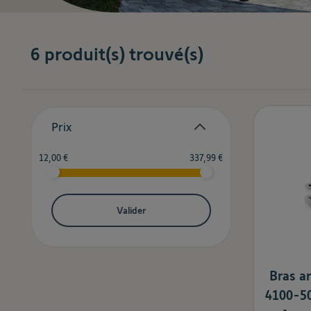
6
produit(s) trouvé(s)
Skip to product list
Prix
filter
Minimum value
Valeur maximale
12,00 €
337,99 €
Valider
Bras a
4100-50