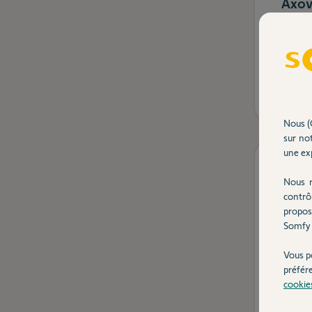
Axov
Nous (
sur not
une exp
Nous r
contrô
propos
Somfy 
Vous p
préfér
cookie
Capot