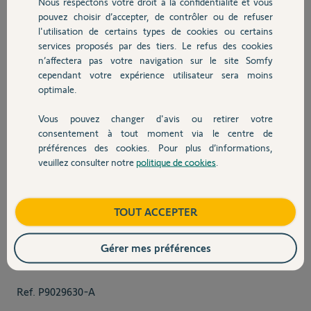
Nous respectons votre droit à la confidentialité et vous
Prise connectée Zigbee
pouvez choisir d’accepter, de contrôler ou de refuser
l'utilisation de certains types de cookies ou certains
services proposés par des tiers. Le refus des cookies
Prise connectée Zigbee
n’affectera pas votre navigation sur le site Somfy
En savoir plus
cependant votre expérience utilisateur sera moins
optimale.
Vous pouvez changer d'avis ou retirer votre
45,00 €
consentement à tout moment via le centre de
préférences des cookies. Pour plus d’informations,
veuillez consulter notre
politique de cookies
.
Capteur de consommation
connecté​
View larger image
View larger image
View larger image
View larger 
TOUT ACCEPTER
Capteur de consommation
connecté​
Gérer mes préférences
En savoir plus
Ref.
P9029630-A