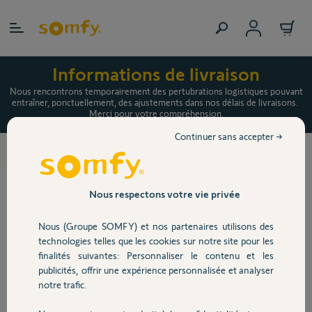
Allez au contenu
Personnaliser Pack domotique
Informations de livraison
maison connectée - Avancé
Nous rencontrons temporairement des pertubrations logistiques pouvant
entraîner, ponctuellement, des ajustements dans nos délais de livraisons.
Merci pour votre compréhension.
Continuer sans accepter →
TaHoma® switch
TaHoma switch, packs et accessoires
>
TaHoma® switch - la box
domotique pour piloter votre
Nous respectons votre vie privée
logement connecté
Nous (Groupe SOMFY) et nos partenaires utilisons des
En savoir plus
technologies telles que les cookies sur notre site pour les
finalités suivantes: Personnaliser le contenu et les
publicités, offrir une expérience personnalisée et analyser
100,00 €
notre trafic.