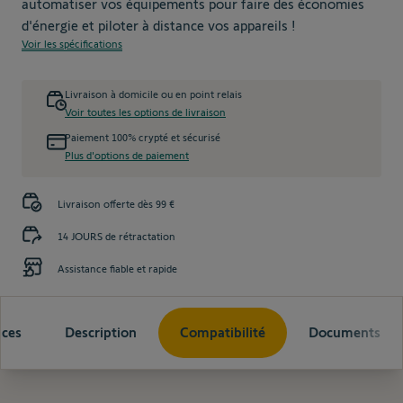
automatiser vos équipements pour faire des économies
d'énergie et piloter à distance vos appareils !
Voir les spécifications
Livraison à domicile ou en point relais
Voir toutes les options de livraison
Paiement 100% crypté et sécurisé
Plus d'options de paiement
Livraison offerte dès 99 €
14 JOURS de rétractation
Assistance fiable et rapide
ices
Description
Compatibilité
Documents