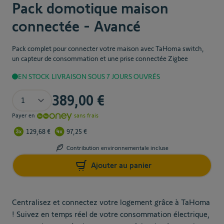
70,00 €
Pack domotique maison
connectée - Avancé
Capteur d’ensoleillement et
Pack complet pour connecter votre maison avec TaHoma switch,
de température extérieure
un capteur de consommation et une prise connectée Zigbee
Capteur d’ensoleillement et de
EN STOCK
LIVRAISON SOUS 7 JOURS OUVRÉS
température extérieure - Sunteis io
The price depends on the chosen options
Quantité
389,00 €
En savoir plus
Payer en
sans frais
129,68 €
97,25 €
129,00 €
Contribution environnementale incluse
Ajouter au panier
Final product 
778,00 €
Centralisez et connectez votre logement grâce à TaHoma
! Suivez en temps réel de votre consommation électrique,
Quantité
Ajouter au panier