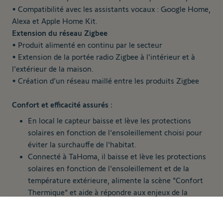
• Compatibilité avec les assistants vocaux : Google Home,
Alexa et Apple Home Kit.
Extension du réseau Zigbee
• Produit alimenté en continu par le secteur
• Extension de la portée radio Zigbee à l’intérieur et à
l’extérieur de la maison.
• Création d’un réseau maillé entre les produits Zigbee
Confort et efficacité assurés :
En local le capteur baisse et lève les protections
solaires en fonction de l'ensoleillement choisi pour
éviter la surchauffe de l'habitat.
Connecté à TaHoma, il baisse et lève les protections
solaires en fonction de l'ensoleillement et de la
température extérieure, alimente la scène "Confort
Thermique" et aide à répondre aux enjeux de la
RE2020.
389,00 €
Ajouter au panier
Facile d’installation et d'entretien grâce à son