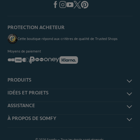
PROTECTION ACHETEUR
Cette boutique répond aux critères de qualité de Trusted Shops
Moyens de paiement
PRODUITS
Alarme et sécurité
IDÉES ET PROJETS
Domotique TaHoma
Je m'informe
ASSISTANCE
Caméra de surveillance
Je m'inspire
Volet roulant et battant
Rétractation
À PROPOS DE SOMFY
Je me prépare
Portail et garage
Guides d'achat
Tous nos articles
Interphone et visiophone
Nos clients témoignent
Produits
Télécommandes
Découvrez Somfy
Notices
© 2026 Somfy – Tous les droits sont réservés.