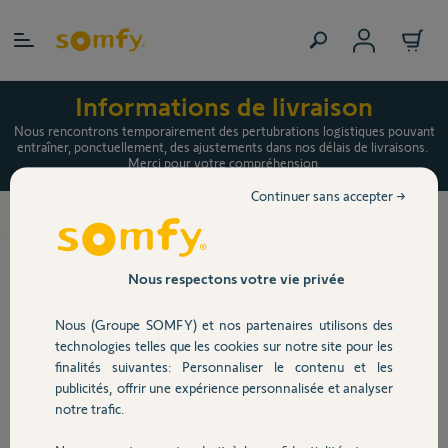
Allez au contenu
Informations de livraison
Nous rencontrons temporairement des pertubrations logistiques pouvant
entraîner, ponctuellement, des ajustements dans nos délais de livraisons.
Merci pour votre compréhension.
Continuer sans accepter →
Un Kit de connectivité offert pour l’achat d’une
Accueil
motorisation Somfy
+ 1 chance de gagner l’un des 5
Nous respectons votre vie privée
packs « Maison connectée »
Nous (Groupe SOMFY) et nos partenaires utilisons des
technologies telles que les cookies sur notre site pour les
finalités suivantes: Personnaliser le contenu et les
publicités, offrir une expérience personnalisée et analyser
Du 20 mars au 30 avril 2023.
Offre limitée aux
800
notre trafic.
premières participations
.