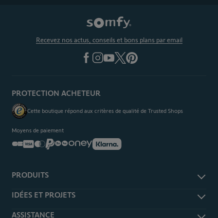
Recevez nos actus, conseils et bons plans par email
PROTECTION ACHETEUR
Cette boutique répond aux critères de qualité de Trusted Shops
Moyens de paiement
PRODUITS
Alarme et sécurité
IDÉES ET PROJETS
Domotique TaHoma
Je m'informe
ASSISTANCE
Caméra de surveillance