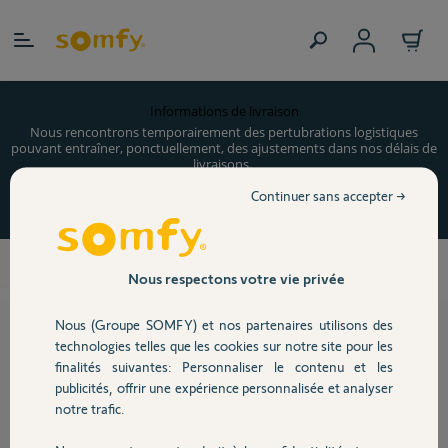
Allez au contenu
Informations de livraison
Nous rencontrons temporairement des pertubrations logistiques
pouvant entraîner, ponctuellement, des ajustements dans nos délais de
livraisons.
Merci pour votre compréhension.
Continuer sans accepter →
Accueil
Nous respectons votre vie privée
Nous (Groupe SOMFY) et nos partenaires utilisons des
technologies telles que les cookies sur notre site pour les
"Du 1er décembre 2021 au 9 janvier 2022,
finalités suivantes: Personnaliser le contenu et les
Somfy vous gâte 2 fois plus à Noël ! pour
publicités, offrir une expérience personnalisée et analyser
notre trafic.
tout achat supérieur ou égal à 399€ de
produits Somfy"