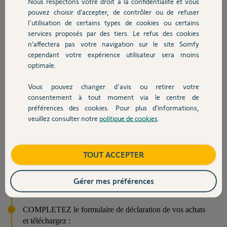
Nous respectons votre droit à la confidentialité et vous
Offre limitée aux 600 premiers participants.
pouvez choisir d’accepter, de contrôler ou de refuser
l'utilisation de certains types de cookies ou certains
Pour participer :
services proposés par des tiers. Le refus des cookies
n’affectera pas votre navigation sur le site Somfy
ACHETEZ simultanément entre le 01/12/2021 et le
cependant votre expérience utilisateur sera moins
09/01/2022 inclus au minimum 399€ TTC de produits
optimale.
Somfy parmi les références éligibles sur Somfy Boutique.
Découvrir les modalités de l’offre
Vous pouvez changer d'avis ou retirer votre
consentement à tout moment via le centre de
CONNECTEZ-VOUS sur le site
www.offres.somfy.fr/n
préférences des cookies. Pour plus d’informations,
oel
entre le 01/12/2021 et le 15/01/2022 [23h59] muni de
veuillez consulter notre
politique de cookies
.
votre preuve d'achat et de votre ou vos code-barre(s).
COMPLETEZ le formulaire de participation en ligne en
TOUT ACCEPTER
indiquant vos coordonnées personnelles (nom, prénom,
adresse postale, email, numéro de téléphone) et bancaires
Gérer mes préférences
(pour les achats dans les enseignes concernées).
COMPLETEZ le formulaire de déclaration de vos achats
et téléchargez :