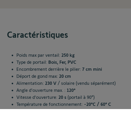
Caractéristiques
Poids max par ventail:
250 kg
Type de portail:
Bois, Fer, PVC
Encombrement derrière le pilier:
7 cm mini
Déport de gond max:
20 cm
Alimentation:
230 V
/ solaire (vendu séparément)
Angle d'ouverture max. :
120°
Vitesse d'ouverture:
20 s
(portail à 90°)
Température de fonctionnement:
-20°C / 60° C
Type de moteur:
24 V
1 029,00 €
Programmation automatique:
oui
Ajouter au panier
Ouverture piétonne:
oui