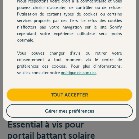
Nous respectons votre droit à la confidentialité et vous
pouvez choisir d’accepter, de contrôler ou de refuser
l'utilisation de certains types de cookies ou certains
services proposés par des tiers. Le refus des cookies
n’affectera pas votre navigation sur le site Somfy
cependant votre expérience utilisateur sera moins
optimale.
Vous pouvez changer d'avis ou retirer votre
consentement à tout moment via le centre de
préférences des cookies. Pour plus d’informations,
veuillez consulter notre
politique de cookies
.
TOUT ACCEPTER
Ref.
1246308
Motorisation SGS
Gérer mes préférences
Essential à vis pour
portail battant solaire