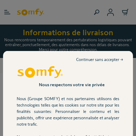
Allez au contenu
Informations de livraison
Nous rencontrons temporairement des pertubrations logistiques pouvant
entraîner, ponctuellement, des ajustements dans nos délais de livraisons.
Merci pour votre compréhension.
Continuer sans accepter →
Motorisations de portail battant
>
Nous respectons votre vie privée
Nous (Groupe SOMFY) et nos partenaires utilisons des
technologies telles que les cookies sur notre site pour les
finalités suivantes: Personnaliser le contenu et les
publicités, offrir une expérience personnalisée et analyser
notre trafic.