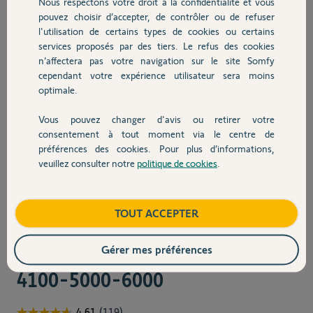
Boitier électronique bus
Nous respectons votre droit à la confidentialité et vous
pouvez choisir d’accepter, de contrôler ou de refuser
SGA
l'utilisation de certains types de cookies ou certains
services proposés par des tiers. Le refus des cookies
Boitier électronique BUS SGA
n’affectera pas votre navigation sur le site Somfy
Essential-4100-4300-5000-6000
cependant votre expérience utilisateur sera moins
GO AR4
optimale.
En savoir plus
Vous pouvez changer d'avis ou retirer votre
consentement à tout moment via le centre de
préférences des cookies. Pour plus d’informations,
239,00 €
veuillez consulter notre
politique de cookies
.
TOUT ACCEPTER
Ref.
MISEAJOURSGA
Final product 
337,90 €
Mise à jour SGA 2000-
Gérer mes préférences
Quantité
4100-5000-6000
Ajouter au panier