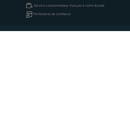
Service consommateur français à votre écoute
Partenaires de confiance
337,90 €
Ajouter au panier
Recevez nos actus, conseils et bons plans par email
PROTECTION ACHETEUR
Cette boutique répond aux critères de qualité de Trusted Shops
Moyens de paiement
PRODUITS