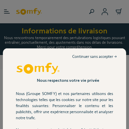
Allez au contenu
Personnaliser Mise à jour SGA
Informations de livraison
2000-4100-5000-6000
Nous rencontrons temporairement des pertubrations logistiques pouvant
entraîner, ponctuellement, des ajustements dans nos délais de livraisons.
Merci pour votre compréhension.
Continuer sans accepter →
Cellules photoélectriques
Boitiers et cartes électroniques
>
Cellules photoélectriques pour
portail et porte de garage
Nous respectons votre vie privée
En savoir plus
Nous (Groupe SOMFY) et nos partenaires utilisons des
technologies telles que les cookies sur notre site pour les
finalités suivantes: Personnaliser le contenu et les
98,90 €
publicités, offrir une expérience personnalisée et analyser
notre trafic.