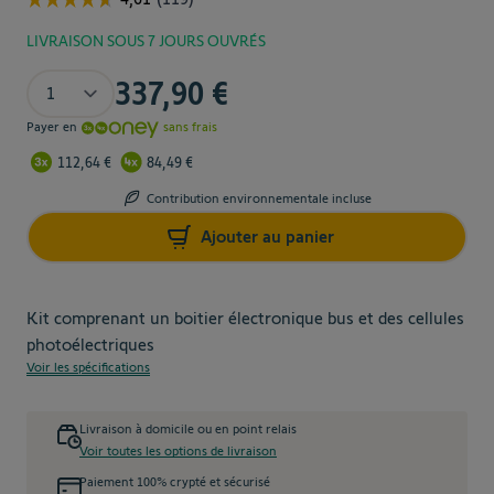
LIVRAISON SOUS 7 JOURS OUVRÉS
The price depends on the chosen options
Quantité
337,90 €
Payer en
sans frais
112,64 €
84,49 €
Contribution environnementale incluse
Ajouter au panier
Kit comprenant un boitier électronique bus et des cellules
photoélectriques
Voir les spécifications
Livraison à domicile ou en point relais
Voir toutes les options de livraison
Paiement 100% crypté et sécurisé