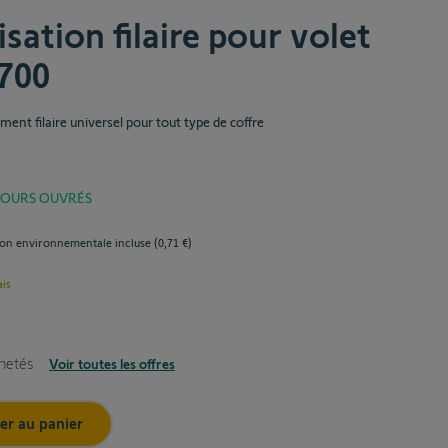
sation filaire pour volet
700
ent filaire universel pour tout type de coffre
 JOURS OUVRÉS
ion environnementale incluse (
0,71 €
)
ais
hetés
Voir toutes les offres
3
er au panier