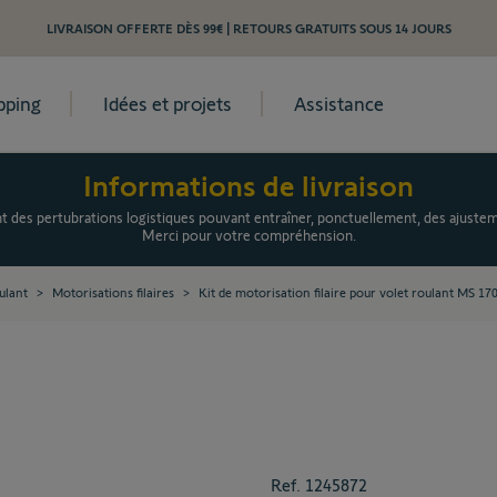
LIVRAISON OFFERTE DÈS 99€ | RETOURS GRATUITS SOUS 14 JOURS
pping
Idées et projets
Assistance
Informations de livraison
es pertubrations logistiques pouvant entraîner, ponctuellement, des ajusteme
Merci pour votre compréhension.
ulant
>
Motorisations filaires
>
Kit de motorisation filaire pour volet roulant MS 17
Ref.
1245872