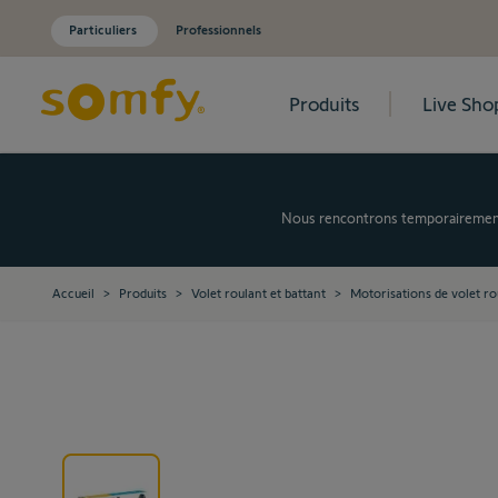
Particuliers
Professionnels
Produits
Live Sho
Allez au contenu
Nous rencontrons temporairement d
Accueil
>
Produits
>
Volet roulant et battant
>
Motorisations de volet ro
View larger image