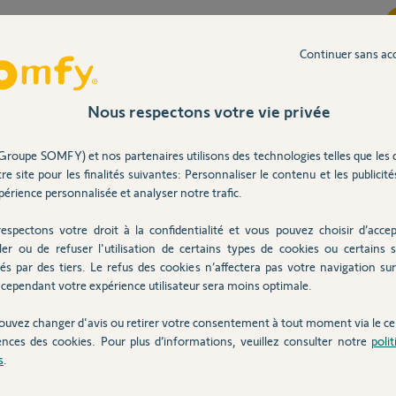
Description
Caractéristiques
Compatibilité
Continuer sans ac
Nous respectons votre vie privée
Groupe SOMFY) et nos partenaires utilisons des technologies telles que les 
re site pour les finalités suivantes: Personnaliser le contenu et les publicités
érience personnalisée et analyser notre trafic.
espectons votre droit à la confidentialité et vous pouvez choisir d’accep
ler ou de refuser l'utilisation de certains types de cookies ou certains s
nuelle de volets roulants à l'
automatisation
. Contrôlez l'ouvert
és par des tiers. Le refus des cookies n’affectera pas votre navigation sur 
cependant votre expérience utilisateur sera moins optimale.
ustez le tube télescopique à la largeur de votre installation, sans
ouvez changer d'avis ou retirer votre consentement à tout moment via le ce
 une installation simple et rapide. Le réglage des
fins de course
se
ences des cookies. Pour plus d’informations, veuillez consulter notre
poli
s
.