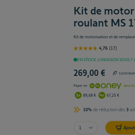
Kit de motori
roulant MS 1
Kit de motorisation et de remplacem
EN STOCK
LIVRAISON SOUS 7
269,00 €
Contribut
Payer en
sans fr
89,68 €
67,25 €
10%
de réduction dès
3
ac
Quantité
10%
Ajout