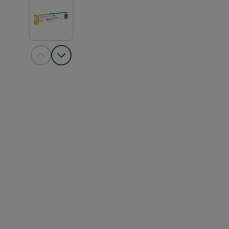
View larger image
View larger image