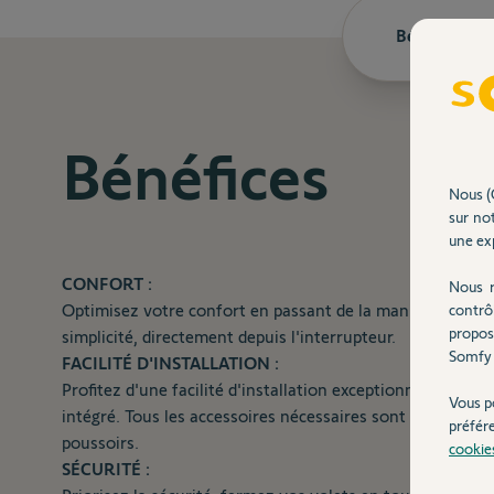
Bénéfices
Bénéfices
Nous (
sur not
une exp
CONFORT :
Nous r
contrô
Optimisez votre confort en passant de la manipulation ma
propos
simplicité, directement depuis l'interrupteur.
Somfy 
FACILITÉ D'INSTALLATION :
Profitez d'une facilité d'installation exceptionnelle : aj
Vous p
intégré. Tous les accessoires nécessaires sont inclus pour
préfér
poussoirs.
cookie
SÉCURITÉ :