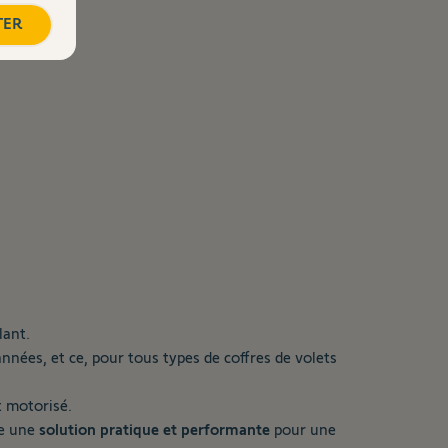
TER
lant.
nnées, et ce, pour tous types de coffres de volets
t motorisé.
re une
solution pratique et performante
pour une