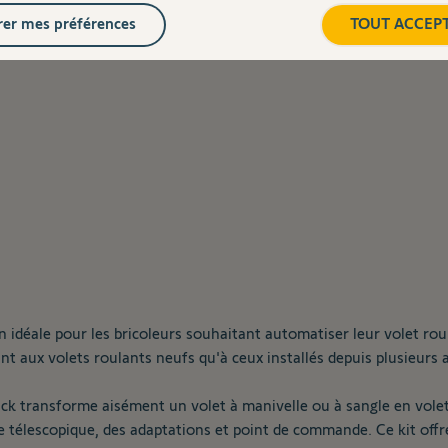
ité, même lors de courtes absences en un seul geste !
er mes préférences
TOUT ACCEP
n idéale pour les bricoleurs souhaitant automatiser leur volet rou
t aux volets roulants neufs qu'à ceux installés depuis plusieurs a
ack transforme aisément un volet à manivelle ou à sangle en vole
 télescopique, des adaptations et point de commande. Ce kit off