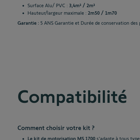
Surface Alu/ PVC :
3,4m² / 2m²
Hauteur/largeur maximale :
2m50 / 1m70
Garantie :
5 ANS Garantie et Durée de conservation des 
Compatibilité
Comment choisir votre kit ?
Le kit de motorisation MS 1700
s'adapte à tous types