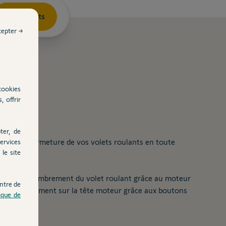
Documents
cepter →
cookies
, offrir
ter, de
ervices
ure et la fermeture de vos volets roulants en toute
le site
 modifier l'encombrement du volet roulant grâce au moteur
ntre de
 fait simplement sur la tête moteur grâce aux boutons
tique de