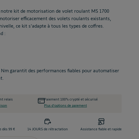
5
 notre kit de motorisation de volet roulant MS 1700
 motoriser efficacement des volets roulants existants,
ivelle, ce kit s'adapte à tous les types de coffres.
d :
 Nm garantit des performances fiables pour automatiser
t.
nt relais
Paiement 100% crypté et sécurisé
aison
Plus d'options de paiement
e dès 99 €
14 JOURS de rétractation
Assistance fiable et rapide