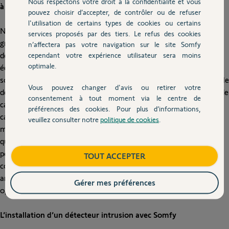
Nous respectons votre droit à la confidentialité et vous
à la maison
pouvez choisir d’accepter, de contrôler ou de refuser
l'utilisation de certains types de cookies ou certains
Ne laissez personne entrer chez vous sans votre autorisation
services proposés par des tiers. Le refus des cookies
grâce au détecteur intrusion Somfy. Pour votre sécurité et celle
n’affectera pas votre navigation sur le site Somfy
cependant votre expérience utilisateur sera moins
de vos biens, le
détecteur intrusion
s’affiche comme un
optimale.
équipement incontournable. Il permet de placer votre maison
sous haute protection. Discret, pratique et extrêmement fiable, le
Vous pouvez changer d'avis ou retirer votre
détecteur intrusion vous protège, en particulier des tentatives de
consentement à tout moment via le centre de
cambriolage. Couplé à une
alarme
efficace, il dissuade les
préférences des cookies. Pour plus d’informations,
cambrioleurs de pénétrer chez vous et peut, pour certains
veuillez consulter notre
politique de cookies
.
modèles, donner l’alerte. Chez Somfy, nous travaillons
quotidiennement au développement de produits et solutions
pour vous faciliter la vie, renforcer votre sécurité et votre
TOUT ACCEPTER
confort. En optant pour un détecteur intrusion Somfy, vous
améliorez la façon de vivre chez vous, avec une sécurité
Gérer mes préférences
optimale et une plus grande sérénité.
L’installation d’un détecteur intrusion avec Somfy