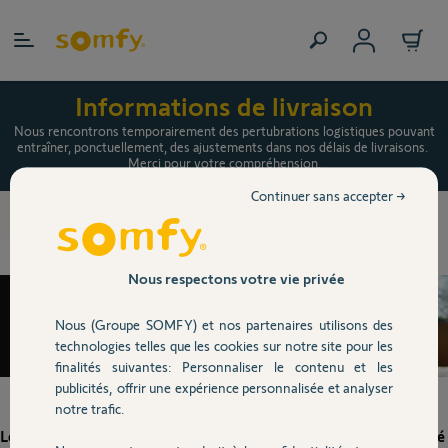
Allez au contenu
Informations de livraison
Nous rencontrons temporairement des pertubrations logistiques pouvant
entraîner, ponctuellement, des ajustements dans nos délais de livraisons.
Merci pour votre compréhension.
Continuer sans accepter →
Accueil
Détecteur intrusion
Nous respectons votre vie privée
Nous (Groupe SOMFY) et nos partenaires utilisons des
technologies telles que les cookies sur notre site pour les
finalités suivantes: Personnaliser le contenu et les
publicités, offrir une expérience personnalisée et analyser
notre trafic.
Le détecteur intrusion : la solution pour renforcer votre sécurité