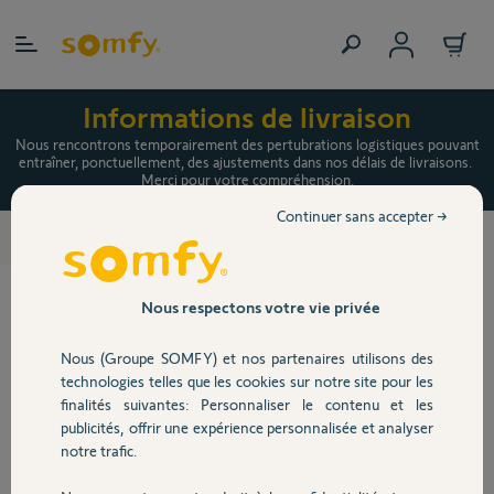
Allez au contenu
Informations de livraison
Nous rencontrons temporairement des pertubrations logistiques pouvant
entraîner, ponctuellement, des ajustements dans nos délais de livraisons.
Merci pour votre compréhension.
Continuer sans accepter →
Capteurs
>
Nous respectons votre vie privée
Nous (Groupe SOMFY) et nos partenaires utilisons des
technologies telles que les cookies sur notre site pour les
finalités suivantes: Personnaliser le contenu et les
publicités, offrir une expérience personnalisée et analyser
notre trafic.