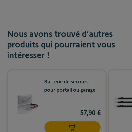
Vis de fixation capot
Sachet d'accessoires
Nous avons trouvé d’autres
produits qui pourraient vous
intéresser !
Navigating through the elements of the carousel is possible us
Press to skip carousel
Press to go to carousel navigation
Batterie de secours
pour portail ou garage
57,90 €