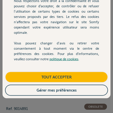
Nous respectons votre droit à la confidentialité et vous
pouvez choisir d’accepter, de contrôler ou de refuser
l'utilisation de certains types de cookies ou certains
services proposés par des tiers. Le refus des cookies
n’affectera pas votre navigation sur le site Somfy
cependant votre expérience utilisateur sera moins
optimale.
Vous pouvez changer d'avis ou retirer votre
consentement à tout moment via le centre de
préférences des cookies. Pour plus d’informations,
veuillez consulter notre
politique de cookies
.
View larger image
View larger image
TOUT ACCEPTER
Gérer mes préférences
OBSOLETE
Ref.
9014891