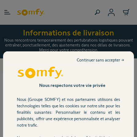
Allez au contenu
Informations de livraison
Nous rencontrons temporairement des pertubrations logistiques pouvant
entraîner, ponctuellement, des ajustements dans nos délais de livraisons.
Merci pour votre compréhension.
Continuer sans accepter →
FREEVIA 600 - LS 430
>
Nous respectons votre vie privée
Nous (Groupe SOMFY) et nos partenaires utilisons des
technologies telles que les cookies sur notre site pour les
finalités suivantes: Personnaliser le contenu et les
publicités, offrir une expérience personnalisée et analyser
notre trafic.