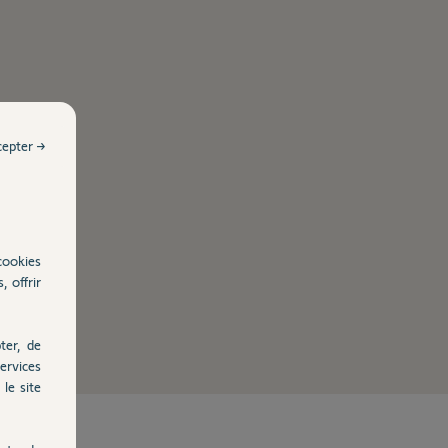
cepter →
cookies
, offrir
ter, de
ervices
le site