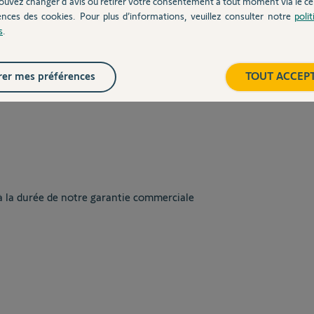
ouvez changer d'avis ou retirer votre consentement à tout moment via le ce
ences des cookies. Pour plus d’informations, veuillez consulter notre
poli
s
.
es
er mes préférences
TOUT ACCEP
à la durée de notre garantie commerciale