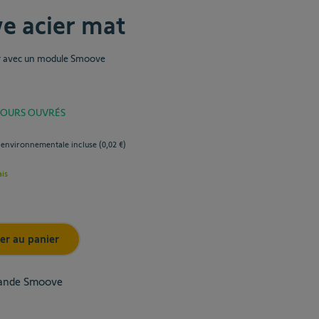
e acier mat
er avec un module Smoove
 JOURS OUVRÉS
 environnementale incluse (
0,02 €
)
ais
er au panier
mande Smoove