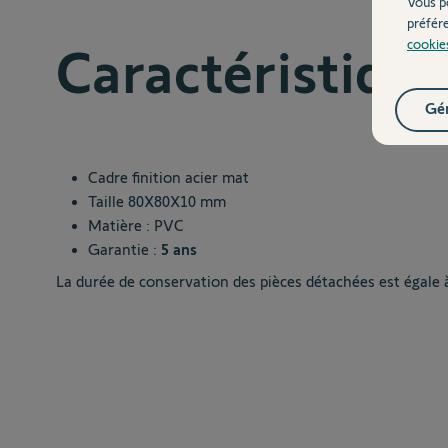
Vous p
préfér
cookie
Caractéristiqu
Gér
Cadre finition acier mat
Taille 80X80X10 mm
Matière : PVC
Garantie :
5 ans
La durée de conservation des pièces détachées est égale 