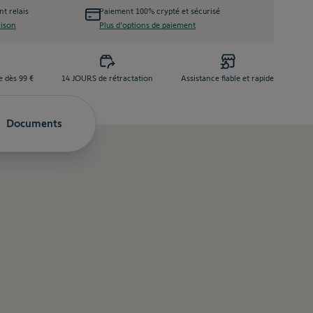
nt relais
Paiement 100% crypté et sécurisé
aison
Plus d'options de paiement
e dès 99 €
14 JOURS de rétractation
Assistance fiable et rapide
Documents