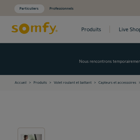
Particuliers
Professionnels
Produits
Live Sho
Allez au contenu
Nous rencontrons temporairement d
Accueil
>
Produits
>
Volet roulant et battant
>
Capteurs et accessoires
View larger image