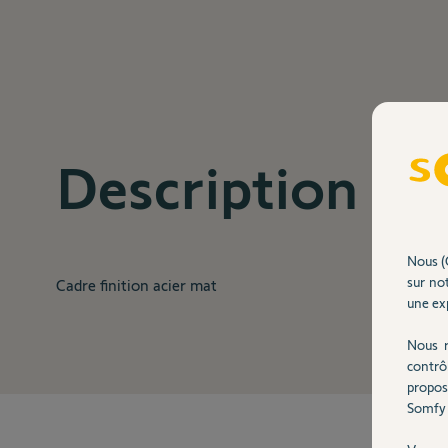
Description
Nous (
sur not
Cadre finition acier mat
une exp
Nous r
contrô
propos
Somfy 