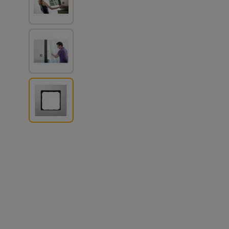
View larger image
View larger image