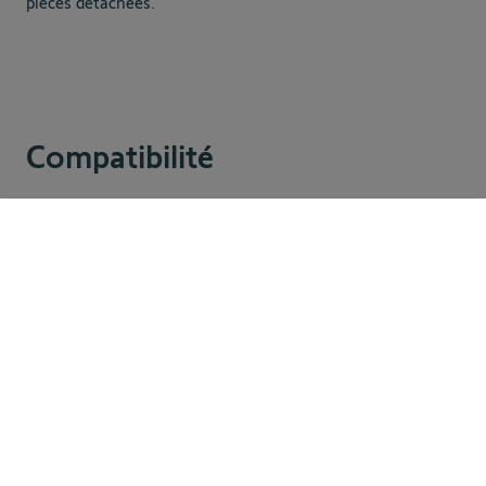
pièces détachées.
Compatibilité
Nécessite TaHoma switch
44,00 €
Ajouter au panier
Garantie d'une marque française
Boutique Officielle Somfy
Service consommateur français à votre écoute
Partenaires de confiance