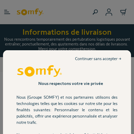
Allez au contenu
Informations de livraison
Nous rencontrons temporairement des pertubrations logistiques pouvant
entraîner, ponctuellement, des ajustements dans nos délais de livraisons.
Merci pour votre compréhension.
Continuer sans accepter →
TaHoma switch, packs et accessoires
>
Nous respectons votre vie privée
Nous (Groupe SOMFY) et nos partenaires utilisons des
technologies telles que les cookies sur notre site pour les
finalités suivantes: Personnaliser le contenu et les
publicités, offrir une expérience personnalisée et analyser
notre trafic.