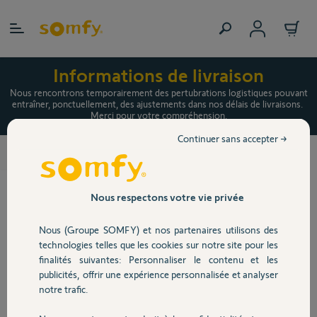
Allez au contenu
Informations de livraison
Nous rencontrons temporairement des pertubrations logistiques pouvant
entraîner, ponctuellement, des ajustements dans nos délais de livraisons.
Merci pour votre compréhension.
Continuer sans accepter →
GDK 700 - GDK 1100
>
Nous respectons votre vie privée
Nous (Groupe SOMFY) et nos partenaires utilisons des
technologies telles que les cookies sur notre site pour les
finalités suivantes: Personnaliser le contenu et les
publicités, offrir une expérience personnalisée et analyser
notre trafic.