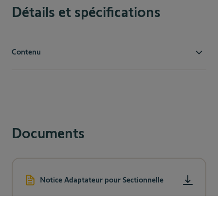
Détails et spécifications
Contenu
2 plaques coulissantes en acier traité pour une large
et parfaite adaptation à votre porte de garage
sectionnelle
un axe traversant
2 entretoises plastiques
Documents
2 vis pour rendre solidaire les 2 plaques
3 écrous de vissage.
Notice Adaptateur pour Sectionnelle
65,90 €
Ajouter au panier