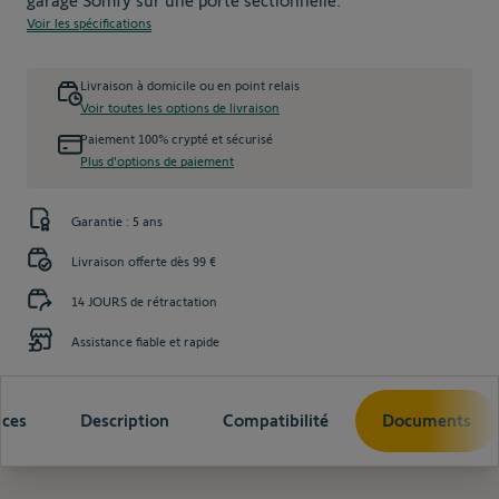
garage Somfy sur une porte sectionnelle.
Voir les spécifications
Livraison à domicile ou en point relais
Voir toutes les options de livraison
Paiement 100% crypté et sécurisé
Plus d'options de paiement
Garantie : 5 ans
Livraison offerte dès 99 €
14 JOURS de rétractation
Assistance fiable et rapide
ices
Description
Compatibilité
Documents